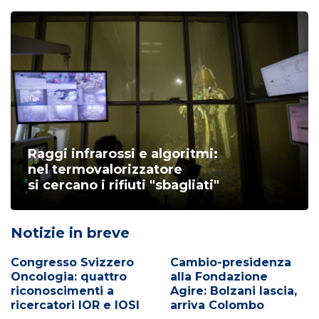
Raggi infrarossi e algoritmi:
nel termovalorizzatore
si cercano i rifiuti "sbagliati"
Notizie in breve
Congresso Svizzero
Cambio-presidenza
Oncologia: quattro
alla Fondazione
riconoscimenti a
Agire: Bolzani lascia,
ricercatori IOR e IOSI
arriva Colombo