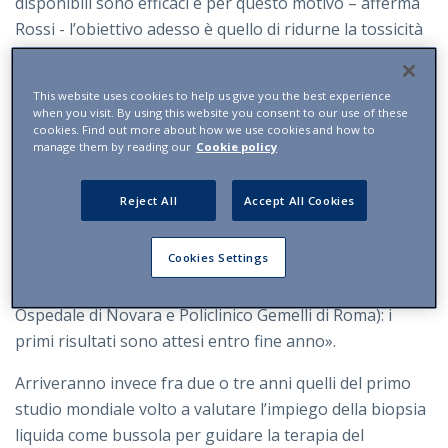
disponibili sono efficaci e per questo motivo – afferma
Rossi - l’obiettivo adesso è quello di ridurne la tossicità
sia nel breve che nel lungo termine». In questo caso la
biopsia liquida potrebbe tornare utile
per migliorare
This website uses cookies to help us give you the best experience
l’accuratezza della PET
(tomografia a emissione di
when you visit. By using this website you consent to our use of these
cookies. Find out more about how we use cookies and how to
positroni), l’esame di controllo che viene solitamente
manage them by reading our
Cookie policy
fatto dopo i primi due cicli di chemio per decidere come
proseguire la terapia. «L’utilità di questo protocollo -
Reject All
Accept All Cookies
continua Rossi - sarà valutata su 135 pazienti che
abbiamo già arruolato nell’ambito di un network
Cookies Settings
internazionale, nato dalla collaborazione con un
istituto polacco e tre italiani (Humanitas di Milano,
Ospedale di Novara e Policlinico Gemelli di Roma): i
primi risultati sono attesi entro fine anno».
Arriveranno invece fra due o tre anni quelli del primo
studio mondiale volto a valutare l’impiego della biopsia
liquida come bussola per guidare la terapia del