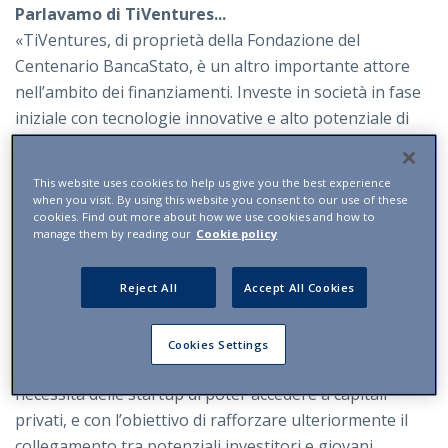
Parlavamo di TiVentures...
«TiVentures, di proprietà della Fondazione del
Centenario BancaStato, è un altro importante attore
nell’ambito dei finanziamenti. Investe in società in fase
iniziale con tecnologie innovative e alto potenziale di
crescita».
Prevedete nuove agevolazioni per gli investitori
This website uses cookies to help us give you the best experience
when you visit. By using this website you consent to our use of these
privati?
cookies. Find out more about how we use cookies and how to
manage them by reading our
Cookie policy
«Grazie alla recente riforma fiscale e sociale, sono
previste agevolazioni fiscali per chi investe nelle
startup che rispondono ai requisiti d’innovazione
Reject All
Accept All Cookies
stabiliti dal Regolamento della Legge tributaria del
Canton Ticino.
Cookies Settings
In conclusione, il Dipartimento che dirigo, conscio della
necessità delle startup di poter accedere a capitali
privati, e con l’obiettivo di rafforzare ulteriormente il
collegamento tra potenziali investitori e giovani