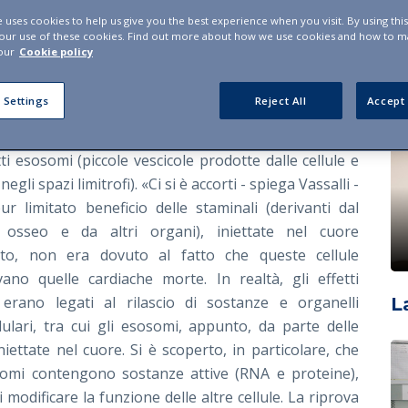
 di cellule più o meno differenziate. Tutto ciò ha
e uses cookies to help us give you the best experience when you visit. By using thi
e dei pazienti e dell’opinione pubblica. Comunque sia,
I
 our use of these cookies. Find out more about how we use cookies and how to 
to particolarmente promettente e il miglioramento della
our
Cookie policy
e in un ordine che va dallo zero al 5%».
 Settings
Reject All
Accept 
e a questi insuccessi, i ricercatori hanno iniziato a
ere anche strade diverse. Una è quella relativa ai
ti esosomi (piccole vescicole prodotte dalle cellule e
negli spazi limitrofi). «Ci si è accorti - spiega Vassalli -
ur limitato beneficio delle staminali (derivanti dal
 osseo e da altri organi), iniettate nel cuore
ato, non era dovuto al fatto che queste cellule
ivano quelle cardiache morte. In realtà, gli effetti
i erano legati al rilascio di sostanze e organelli
L
lulari, tra cui gli esosomi, appunto, da parte delle
iniettate nel cuore. Si è scoperto, in particolare, che
somi contengono sostanze attive (RNA e proteine),
i modificare la funzione delle altre cellule. La riprova