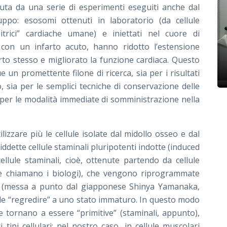
uta da una serie di esperimenti eseguiti anche dal
ppo: esosomi ottenuti in laboratorio (da cellule
itrici” cardiache umane) e iniettati nel cuore di
 con un infarto acuto, hanno ridotto l’estensione
arto stesso e migliorato la funzione cardiaca. Questo
 un promettente filone di ricerca, sia per i risultati
;
 sia per le semplici tecniche di conservazione delle
 per le modalità immediate di somministrazione nella
ilizzare più le cellule isolate dal midollo osseo e dal
osiddette cellule staminali pluripotenti indotte (induced
cellule staminali, cioè, ottenute partendo da cellule
le chiamano i biologi), che vengono riprogrammate
ta (messa a punto dal giapponese Shinya Yamanaka,
rle “regredire” a uno stato immaturo. In questo modo
 e tornano a essere “primitive” (staminali, appunto),
i tipi cellulari: nel nostro caso, in cellule muscolari