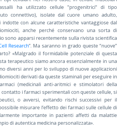
ssalli ha utilizzato cellule "progenitrici" di tipo
suto connettivo), isolate dal cuore umano adulto,
i indotte con alcune caratteristiche vantaggiose dal
diomiociti, anche perché conservano una sorta di
dio sono apparsi recentemente sulla rivista scientifica
Cell Research
”
. Ma saranno in grado queste “nuove”
nfarto? «Malgrado il formidabile potenziale di questa
 vista terapeutico siamo ancora essenzialmente in una
nno diversi anni per lo sviluppo di nuove applicazioni
iomiociti derivati da queste staminali per eseguire in
maci (medicinali anti-aritmici e stimolatori della
a contatto i farmaci sperimentali con queste cellule, si
tici, o avversi, evitando rischi successivi per il
ssibile misurare l’effetto dei farmaci sulle cellule di
olarmente importante in pazienti affetti da malattie
pio di autentica medicina personalizzata».