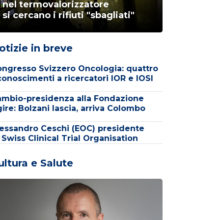
nel termovalorizzatore
si cercano i rifiuti "sbagliati"
otizie in breve
ngresso Svizzero Oncologia: quattro
conoscimenti a ricercatori IOR e IOSI
mbio-presidenza alla Fondazione
ire: Bolzani lascia, arriva Colombo
essandro Ceschi (EOC) presidente
 Swiss Clinical Trial Organisation
ultura e Salute