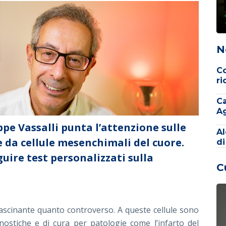
N
Co
ri
Ca
Ag
pe Vassalli punta l’attenzione sulle
Al
e da cellule mesenchimali del cuore.
di
uire test personalizzati sulla
C
fascinante quanto controverso. A queste cellule sono
nostiche e di cura per patologie come l’infarto del