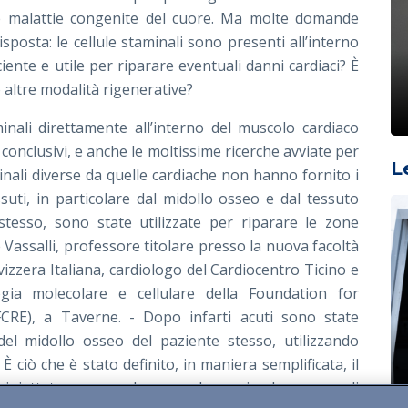
a e malattie congenite del cuore. Ma molte domande
posta: le cellule staminali sono presenti all’interno
iente e utile per riparare eventuali danni cardiaci? È
o altre modalità rigenerative?
inali direttamente all’interno del muscolo cardiaco
onclusivi, e anche le moltissime ricerche avviate per
L
minali diverse da quelle cardiache non hanno fornito i
essuti, in particolare dal midollo osseo e dal tessuto
stesso, sono state utilizzate per riparare le zone
assalli, professore titolare presso la nuova facoltà
vizzera Italiana, cardiologo del Cardiocentro Ticino e
ogia molecolare e cellulare della Foundation for
CRE), a Taverne. - Dopo infarti acuti sono state
del midollo osseo del paziente stesso, utilizzando
 È ciò che è stato definito, in maniera semplificata, il
llule iniettate comprendevano solo un piccolo numero di