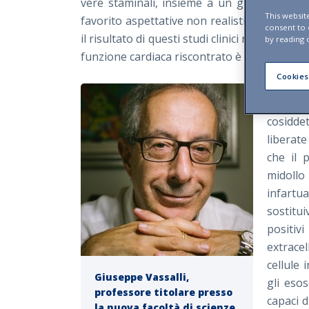
vere staminali, insieme a un grande numero
This websit
favorito aspettative non realistiche da part
consent to
il risultato di questi studi clinici non è sta
by reading 
funzione cardiaca riscontrato è quantificabil
Cookies
Di front
percorr
cosiddet
liberate 
che il p
midollo
infartu
sostitu
positiv
extracel
cellule 
Giuseppe Vassalli,
gli eso
professore titolare presso
capaci d
la nuova facoltà di scienze