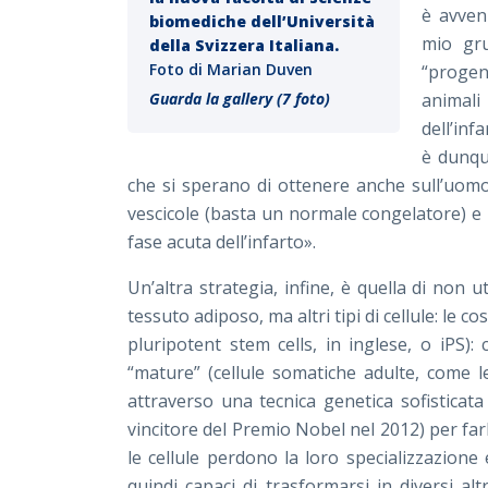
è avven
biomediche dell’Università
mio gru
della Svizzera Italiana.
Foto di Marian Duven
“progen
Guarda la gallery (7 foto)
animali
dell’inf
è dunque
che si sperano di ottenere anche sull’uomo,
vescicole (basta un normale congelatore) e
fase acuta dell’infarto».
Un’altra strategia, infine, è quella di non ut
tessuto adiposo, ma altri tipi di cellule: le c
pluripotent stem cells, in inglese, o iPS): 
“mature” (cellule somatiche adulte, come 
attraverso una tecnica genetica sofistica
vincitore del Premio Nobel nel 2012) per fa
le cellule perdono la loro specializzazione
quindi capaci di trasformarsi in diversi altr