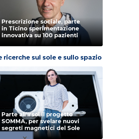
Prescrizione sociale, parte
in Ticino sperimentazione
innovativa su 100 pazienti
e ricerche sul sole e sullo spazio
Parte all’Irsol il progetto
SOMMA, per svelare nuovi
segreti magnetici del Sole