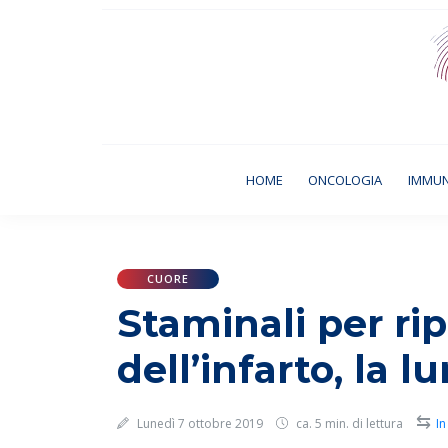
(CURRENT)
HOME
ONCOLOGIA
IMMU
CUORE
Staminali per rip
dell’infarto, la l
⇆
Lunedì 7 ottobre 2019
ca. 5 min. di lettura
In