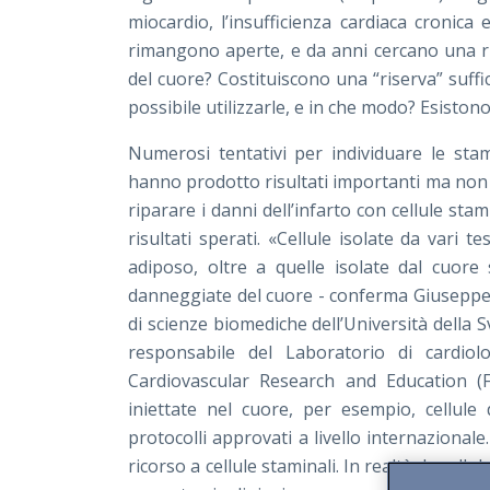
miocardio, l’insufficienza cardiaca cronic
rimangono aperte, e da anni cercano una ris
del cuore? Costituiscono una “riserva” suffic
possibile utilizzarle, e in che modo? Esiston
Numerosi tentativi per individuare le stam
hanno prodotto risultati importanti ma non c
riparare i danni dell’infarto con cellule sta
risultati sperati. «Cellule isolate da vari t
adiposo, oltre a quelle isolate dal cuore 
danneggiate del cuore - conferma Giuseppe V
di scienze biomediche dell’Università della S
responsabile del Laboratorio di cardiol
Cardiovascular Research and Education (F
iniettate nel cuore, per esempio, cellule 
protocolli approvati a livello internazionale.
ricorso a cellule staminali. In realtà, le ce