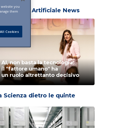
s website you
ntelligenza Artificiale News
manage them
All Cookies
AI, non basta la tecnologia:
il "fattore umano" ha
un ruolo altrettanto decisivo
a Scienza dietro le quinte