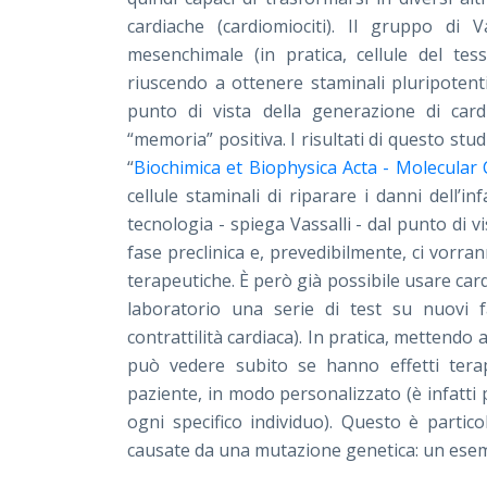
cardiache (cardiomiociti). Il gruppo di Va
mesenchimale (in pratica, cellule del tes
riuscendo a ottenere staminali pluripotent
punto di vista della generazione di car
“memoria” positiva. I risultati di questo stu
“
Biochimica et Biophysica Acta - Molecular 
cellule staminali di riparare i danni dell’i
tecnologia - spiega Vassalli - dal punto di
fase preclinica e, prevedibilmente, ci vorra
terapeutiche. È però già possibile usare card
laboratorio una serie di test su nuovi far
contrattilità cardiaca). In pratica, mettendo 
può vedere subito se hanno effetti terapeu
paziente, in modo personalizzato (è infatti po
ogni specifico individuo). Questo è partic
causate da una mutazione genetica: un esem