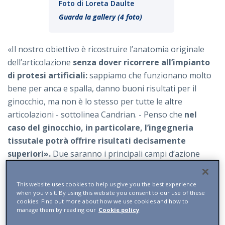
Foto di Loreta Daulte
Guarda la gallery (4 foto)
«Il nostro obiettivo è ricostruire l’anatomia originale
dell’articolazione
senza dover ricorrere all’impianto
di protesi artificiali:
sappiamo che funzionano molto
bene per anca e spalla, danno buoni risultati per il
ginocchio, ma non è lo stesso per tutte le altre
articolazioni - sottolinea Candrian. - Penso che
nel
caso del ginocchio, in particolare, l’ingegneria
tissutale potrà offrire risultati decisamente
superiori».
Due saranno i principali campi d’azione
della biostampa: «Potremo trattare - continua
Candrian - le lesioni di cartilagine e ossa, dovute a
This website uses cookies to help us give you the best experience
malattie degenerative o traumi, ma anche le lesioni
when you visit. By using this website you consent to our use of these
cookies. Find out more about how we use cookies and how to
tendinee come quelle della cuffia dei rotatori della
manage them by reading our
Cookie policy
spalla, molto frequenti soprattutto negli over-60».