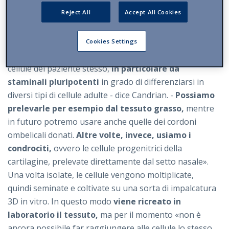
Reject All
Accept All Cookies
I traguardi sono ben chiari,
ma la strada per
raggiungerli resta ancora lunga e tortuosa.
Per il
momento i ricercatori hanno abbozzato le “ricette” per
Cookies Settings
produrre ossa, tendini e cartilagini. «Partiamo dalle
cellule del paziente stesso,
in particolare da
staminali pluripotenti
in grado di differenziarsi in
diversi tipi di cellule adulte - dice Candrian. -
Possiamo
prelevarle per esempio dal tessuto grasso,
mentre
in futuro potremo usare anche quelle dei cordoni
ombelicali donati.
Altre volte, invece, usiamo i
condrociti,
ovvero le cellule progenitrici della
cartilagine, prelevate direttamente dal setto nasale».
Una volta isolate, le cellule vengono moltiplicate,
quindi seminate e coltivate su una sorta di impalcatura
3D in vitro. In questo modo
viene ricreato in
laboratorio il tessuto,
ma per il momento «non è
ancora possibile far raggiungere alle cellule lo stesso