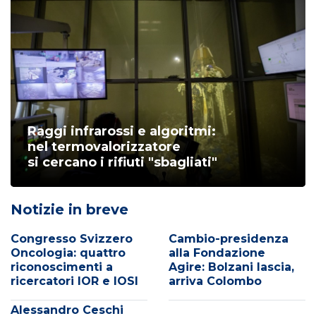
Raggi infrarossi e algoritmi:
nel termovalorizzatore
si cercano i rifiuti "sbagliati"
Notizie in breve
Congresso Svizzero
Cambio-presidenza
Oncologia: quattro
alla Fondazione
riconoscimenti a
Agire: Bolzani lascia,
ricercatori IOR e IOSI
arriva Colombo
Alessandro Ceschi