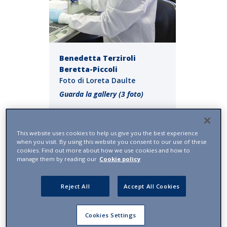
Benedetta Terziroli
Beretta-Piccoli
Foto di Loreta Daulte
Guarda la gallery (3 foto)
LA TERAPIA E LA GESTIONE DELLE GRAVIDANZE -
Le
This website uses cookies to help us give you the best experience
epatiti autoimmuni sono malattie croniche e l’80% dei
when you visit. By using this website you consent to our use of these
cookies. Find out more about how we use cookies and how to
pazienti deve prendere farmaci a vita. La terapia
manage them by reading our
Cookie policy
standard (composta da cortisone e azatioprina) ha
un’efficacia del 90% e garantisce una buona qualità di
Reject All
Accept All Cookies
vita. Secondo la letteratura, la terapia medicamentosa
fallisce nel 10% dei pazienti, che deve quindi ricorrere
Cookies Settings
al trapianto (un’epatite autoimmune grave sfocia