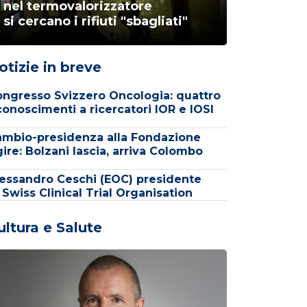
nel termovalorizzatore
si cercano i rifiuti "sbagliati"
otizie in breve
ngresso Svizzero Oncologia: quattro
conoscimenti a ricercatori IOR e IOSI
mbio-presidenza alla Fondazione
ire: Bolzani lascia, arriva Colombo
essandro Ceschi (EOC) presidente
 Swiss Clinical Trial Organisation
ultura e Salute