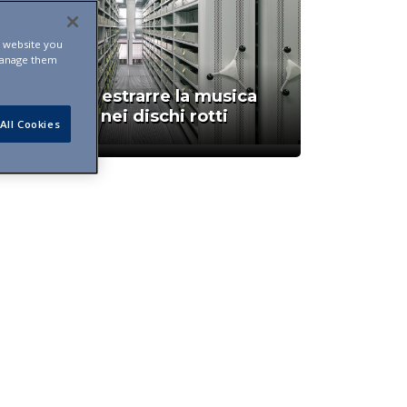
s website you
manage them
Così si può estrarre la musica
"nascosta" nei dischi rotti
All Cookies