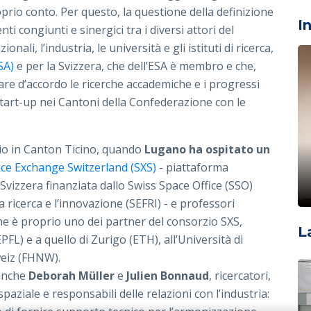
rio conto. Per questo, la questione della definizione
I
ti congiunti e sinergici tra i diversi attori del
ali, l’industria, le università e gli istituti di ricerca,
SA)
e per la Svizzera, che dell’ESA è membro e che,
re d’accordo le ricerche accademiche e i progressi
e start-up nei Cantoni della Confederazione con le
gio in Canton Ticino, quando
Lugano ha ospitato un
ce Exchange Switzerland (SXS)
- piattaforma
Svizzera finanziata dallo Swiss Space Office (SSO)
a ricerca e l’innovazione (SEFRI) - e professori
 che è proprio uno dei partner del consorzio SXS,
L
FL) e a quello di Zurigo (ETH), all’Università di
eiz (FHNW).
 anche
Deborah Müller
e
Julien Bonnaud
, ricercatori,
paziale e responsabili delle relazioni con l’industria: