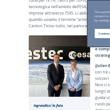
l’una per l’ETH, l’altro per l’EPFL, si occup
tecnologica nell’ambito dell’ESA, nonché di cre
This websit
imprese attraverso l’SXS. Li abbiamo intervi
consent to
quando usiamo il termine “armonizzazione” in
by reading 
Canton Ticino tutto, nel panorama delle atti
Cookies
Come po
dell’SX
e compe
strateg
(Julien
con tre 
svizzeri
Non ci o
lungo t
guida vo
ruolo pe
Ingrandisci la foto