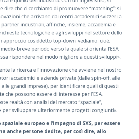
cerca e quello dell’industria. Con un inglesismo, si
e dire che ci cerchiamo di promuovere “matching”: si
nnovazioni che arrivano dai centri accademici svizzeri a
 partner industriali, affinché, insieme, accademia e
ichieste tecnologiche e agli sviluppi nel settore dello
, un approccio cosiddetto top-down: vediamo, cioè,
l medio-breve periodo verso la quale si orienta l’ESA;
ossa rispondere nel modo migliore a questi sviluppi».
e la ricerca e l’innovazione che avviene nel nostro
tori accademici e aziende private (dalle spin-off, alle
alle grandi imprese), per identificare quali di questi
e che possono essere di interesse per l’ESA.
te realtà con analisi del mercato “spaziale”,
A per sviluppare ulteriormente progetti congiunti».
o spaziale europeo e l’impegno di SXS, per essere
ma anche persone dedite, per così dire, allo