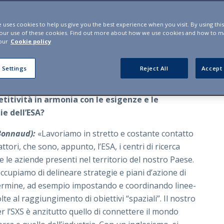
ano di fornire supporto tecnico per l’armonizzazione
are reti e collaborazioni tra istituti di ricerca e
e uses cookies to help us give you the best experience when you visit. By using thi
stati, per comprendere meglio di che cosa parliamo
 our use of these cookies. Find out more about how we use cookies and how to 
 campo spaziale e anche come si situa l’USI, con il
our
Cookie policy
vità dello Space Exchange Switzerland.
 Settings
Reject All
Accept 
ssiamo riassumere l’impegno della Svizzera e
;
S in termini di ricerca, investimenti, innovazione
titività in armonia con le esigenze e le
ie dell’ESA?
 Bonnaud):
«Lavoriamo in stretto e costante contatto
attori, che sono, appunto, l’ESA, i centri di ricerca
 e le aziende presenti nel territorio del nostro Paese.
ccupiamo di delineare strategie e piani d’azione di
ermine, ad esempio impostando e coordinando linee-
lte al raggiungimento di obiettivi “spaziali”. Il nostro
r l’SXS è anzitutto quello di connettere il mondo