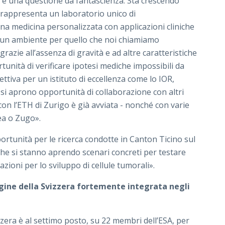
 è una questione da fantascienza. Sta crescendo
 rappresenta un laboratorio unico di
na medicina personalizzata con applicazioni cliniche
re un ambiente per quello che noi chiamiamo
grazie all’assenza di gravità e ad altre caratteristiche
rtunità di verificare ipotesi mediche impossibili da
ttiva per un istituto di eccellenza come lo IOR,
, si aprono opportunità di collaborazione con altri
 con l’ETH di Zurigo è già avviata - nonché con varie
lea o Zugo».
rtunità per le ricerca condotte in Canton Ticino sul
che si stanno aprendo scenari concreti per testare
iazioni per lo sviluppo di cellule tumorali».
ine della Svizzera fortemente integrata negli
zera è al settimo posto, su 22 membri dell’ESA, per