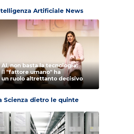
ntelligenza Artificiale News
AI, non basta la tecnologia:
il "fattore umano" ha
un ruolo altrettanto decisivo
a Scienza dietro le quinte