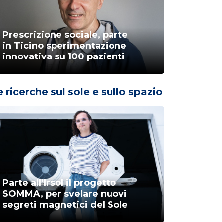
Prescrizione sociale, parte
in Ticino sperimentazione
innovativa su 100 pazienti
e ricerche sul sole e sullo spazio
Parte all’Irsol il progetto
SOMMA, per svelare nuovi
segreti magnetici del Sole