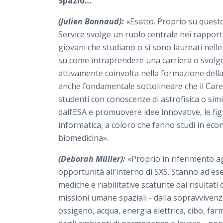
Spazio…
(Julien Bonnaud):
«Esatto. Proprio su questo
Service svolge un ruolo centrale nei rapporti
giovani che studiano o si sono laureati nelle
su come intraprendere una carriera o svolge
attivamente coinvolta nella formazione della
anche fondamentale sottolineare che il Caree
studenti con conoscenze di astrofisica o simil
dall’ESA e promuovere idee innovative, le figu
informatica, a coloro che fanno studi in eco
biomedicina».
(Deborah Müller):
«Proprio in riferimento agl
opportunità all’interno di SXS. Stanno ad es
mediche e riabilitative scaturite dai risultati 
missioni umane spaziali - dalla sopravvivenza
ossigeno, acqua, energia elettrica, cibo, far