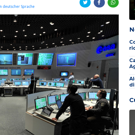
In deutscher Sprache
N
Co
ri
Ca
Ag
Al
di
C