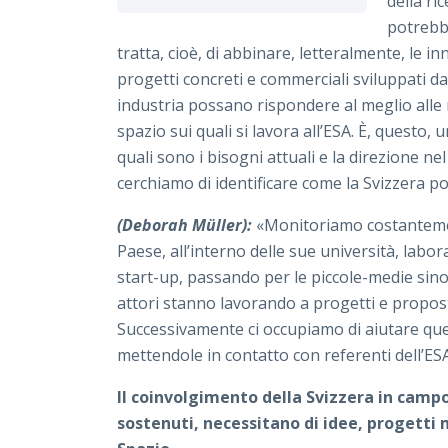
della ri
potrebb
tratta, cioè, di abbinare, letteralmente, le i
progetti concreti e commerciali sviluppati da
industria possano rispondere al meglio alle r
spazio sui quali si lavora all’ESA. È, questo
quali sono i bisogni attuali e la direzione ne
cerchiamo di identificare come la Svizzera p
(Deborah Müller):
«Monitoriamo costantement
Paese, all’interno delle sue università, labora
start-up, passando per le piccole-medie sino 
attori stanno lavorando a progetti e propost
Successivamente ci occupiamo di aiutare ques
mettendole in contatto con referenti dell’ES
Il coinvolgimento della Svizzera in camp
sostenuti, necessitano di idee, progetti 