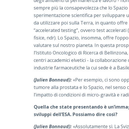
degli ambienti di permanenza e lavoro - non
sempre più la consapevolezza che lo Spazio
sperimentazione scientifica per sviluppare u
da utilizzare poi sulla Terra, in quanto off
“accelerated testing”, ovvero test accelerati (
fisice, ndr). Lo Spazio, insomma, offre l’oppo
valutare sul nostro pianeta. In questa prospe
l’Istituto Oncologico di Ricerca di Bellinzona
centri accademici elvetici - la collaborazione
industrie farmaceutiche la cui sede è a Basi
(Julien Bonnaud):
«Per esempio, ci sono oppo
tumore alla prostata e lo Spazio, nel senso 
l’impatto di condizioni di micro-gravità e rad
Quella che state presentando è un’immag
sviluppi dell’ESA. Possiamo dire così?
(Julien Bonnaud):
«Assolutamente sì. La Sviz