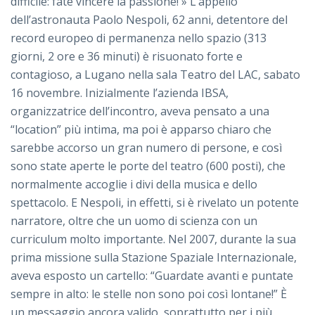
difficile: fate vincere la passione! » L’appello
dell’astronauta Paolo Nespoli, 62 anni, detentore del
record europeo di permanenza nello spazio (313
giorni, 2 ore e 36 minuti) è risuonato forte e
contagioso, a Lugano nella sala Teatro del LAC, sabato
16 novembre. Inizialmente l’azienda IBSA,
organizzatrice dell’incontro, aveva pensato a una
“location” più intima, ma poi è apparso chiaro che
sarebbe accorso un gran numero di persone, e così
sono state aperte le porte del teatro (600 posti), che
normalmente accoglie i divi della musica e dello
spettacolo. E Nespoli, in effetti, si è rivelato un potente
narratore, oltre che un uomo di scienza con un
curriculum molto importante. Nel 2007, durante la sua
prima missione sulla Stazione Spaziale Internazionale,
aveva esposto un cartello: “Guardate avanti e puntate
sempre in alto: le stelle non sono poi così lontane!” È
un messaggio ancora valido, soprattutto per i più