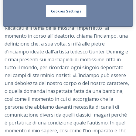
quale, effettivamente, era scomparsa. La risposta
Cookies Settings
aveva spiazzato tutti. Era arrivato quello che Pellegri,
richiamando anche lo psicanalista italiano Massimo
Recalcati e il tema della mostra "Imperfetto" al
momento in corso all’ideatorio, chiama l’inciampo, una
definizione che, a sua volta, si rifà alle pietre
d’inciampo ideate dall’artista tedesco Gunter Demnig e
ormai presenti sui marciapiedi di moltissime città in
tutto il mondo, per ricordare ogni singolo deportato
nei campi di sterminio nazisti: «L’inciampo può essere
una debolezza del nostro corpo o del nostro carattere,
o quella domanda inaspettata fatta da una bambina,
così come il momento in cui ci accorgiamo che la
persona che abbiamo davanti necessita di canali di
comunicazione diversi da quelli classici, magari perché
è portatrice di una condizione quale l’autismo. In quel
momento il mio sapere, così come l’ho imparato e l’ho