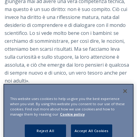
giungerà mai ad avere una vera competenza tecnica,
ma questo è un suo diritto: non è suo compito. Ciò cui
invece ha diritto è una riflessione matura, nata dal
desiderio di comprendere e di dialogare con il mondo
scientifico. Lo si vede molto bene con i bambini: se
cerchiamo di somministrare, per così dire, le nozioni,
otteniamo ben scarsi risultati. Ma se facciamo leva
sulla curiosità e sullo stupore, la loro attenzione è
assoluta, e ciò che emerge dai loro pensieri è qualcosa
di sempre nuovo e di unico, un vero tesoro anche per
noi adulti».
Pellegri fa un esempio tratto da una delle
This website uses cookies to help us give you the best experience
numerosissime storie vere accadute con i bambini che
when you visit. By using this website you consent to our use of these
frequentano L’ideatorio. Posti di fronte alla volta
cookies. Find out more about how we use cookies and how to
manage them by reading our
Cookie policy
celeste del Planetario, i bambini di una scolaresca
erano stati chiamati a indicare le stelle a loro note. Una
Reject All
Accept All Cookies
bimba rispose che tra esse c’era la sua mamma. La