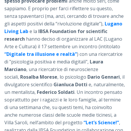
spesso provocare problemi
anche molto seri, come
sappiamo. E proprio per farci riflettere su questo,
senza spaventarci (ma, anzi, cercando di trovare anche
gli aspetti positivi della “rivoluzione digitale”),
Lugano
Living Lab
e la
IBSA Foundation for scientific
research
hanno deciso di organizzare al LAC (Lugano
Arte e Cultura) il 17 settembre un incontro (intitolato
“Digitale tra illusione e realtà”
) con una ricercatrice
di "psicologia positiva e media digitali",
Laura
Marciano
,
una ricercatrice di neuroscienze
sociali,
Rosalba Morese
, lo psicologo
Dario Gennari
, il
divulgatore scientifico
Gianluca Dotti
e, naturalmente,
un mentalista,
Federico Soldati
. Un incontro pensato
soprattutto per i ragazzi e le loro famiglie, al termine
di una settimana che, su questi temi, ha coinvolto
anche numerose classi delle scuole medie ticinesi, a
Villa Saroli, nell’ambito del progetto
“Let’s Science!”
,
realizzato dalla IBSA Foundation in collaborazione con