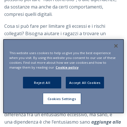
da sostanze ma anche da certi comportamenti,
compresi quelli digitali.
Cosa si può fare per limitare gli eccessi e i rischi
collegati? Bisogna aiutare i ragazzi a trovare un
equilibrio,
un uso bilanciato e sano dello
smartphone
(impresa non facile, ma possibile, anche
This website uses cookies to help us give you the best experience
con l’aiuto di uno psicologo, nei casi più seri di
when you visit. By using this website you consent to our use of these
dipendenza). «Il coinvolgimento moderato (ad esempio,
cookies. Find out more about how we use cookies and how to
manage them by reading our
Cookie policy
un’ora al giorno) nelle attività digitali - dice Marciano -
non sarebbe di per sé dannoso per il benessere. Anzi,
Reject All
Accept All Cookies
lo aumenterebbe, probabilmente,
perché
permetterebbe di far fronte ai bisogni sociali e di
Cookies Settings
intrattenimento»
. Ma qual è la dose giusta?
«Potremmo sintetizzare così - conclude Marciano: - la
differenza fra un entusiasmo eccessivo, ma sano, e
una dipendenza è che l’entusiasmo sano
aggiunge alla