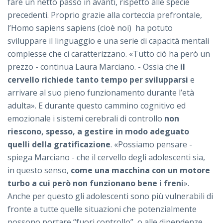
fare un netto passo in avanti, rispetto alle specie
precedenti. Proprio grazie alla corteccia prefrontale,
l’Homo sapiens sapiens (cioè noi) ha potuto
sviluppare il linguaggio e una serie di capacità mentali
complesse che ci caratterizzano. «Tutto ciò ha però un
prezzo - continua Laura Marciano. - Ossia che
il
cervello richiede tanto tempo per svilupparsi
e
arrivare al suo pieno funzionamento durante l’età
adulta». E durante questo cammino cognitivo ed
emozionale i sistemi cerebrali di controllo
non
riescono, spesso, a gestire in modo adeguato
quelli della gratificazione
. «Possiamo pensare -
spiega Marciano - che il cervello degli adolescenti sia,
in questo senso,
come una macchina con un motore
turbo a cui però non funzionano bene i freni
».
Anche per questo gli adolescenti sono più vulnerabili di
fronte a tutte quelle situazioni che potenzialmente
possono portare “fuori controllo”, o alle dipendenze,