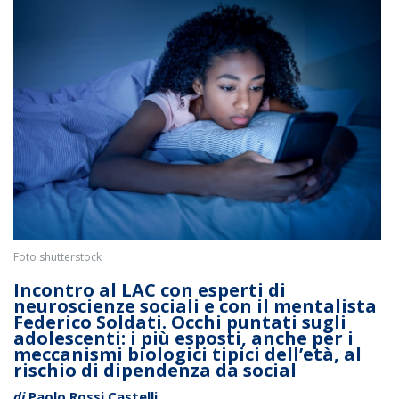
Foto shutterstock
Incontro al LAC con esperti di
neuroscienze sociali e con il mentalista
Federico Soldati. Occhi puntati sugli
adolescenti: i più esposti, anche per i
meccanismi biologici tipici dell’età, al
rischio di dipendenza da social
di
Paolo Rossi Castelli