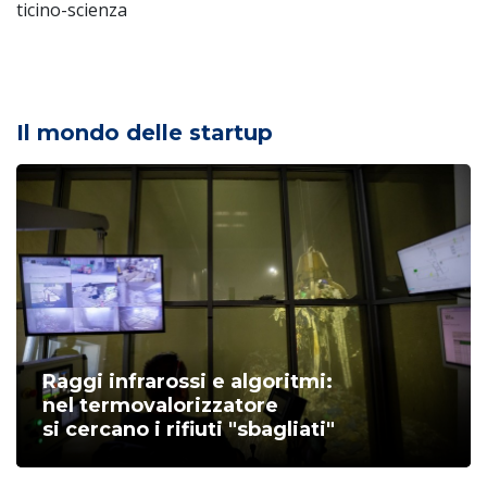
ticino-scienza
Il mondo delle startup
Raggi infrarossi e algoritmi:
nel termovalorizzatore
si cercano i rifiuti "sbagliati"