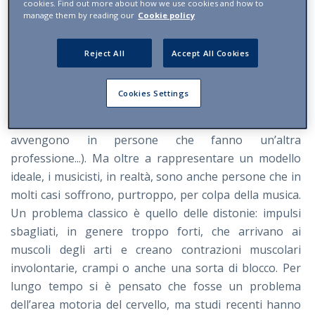
cookies. Find out more about how we use cookies and how to
quello dei musicisti».
manage them by reading our
Cookie policy
Insomma, il cervello dei musicisti racconta molto
Reject All
Accept All Cookies
bene le peculiarità (e l’essenza) degli esseri
umani...
Cookies Settings
«Sì, i musicisti sono un "prototipo" molto importante, e
unico (non è altrettanto facile studiare le modifiche che
avvengono in persone che fanno un’altra
professione...). Ma oltre a rappresentare un modello
ideale, i musicisti, in realtà, sono anche persone che in
molti casi soffrono, purtroppo, per colpa della musica.
Un problema classico è quello delle distonie: impulsi
sbagliati, in genere troppo forti, che arrivano ai
muscoli degli arti e creano contrazioni muscolari
involontarie, crampi o anche una sorta di blocco. Per
lungo tempo si è pensato che fosse un problema
dell’area motoria del cervello, ma studi recenti hanno