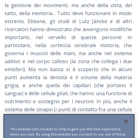
la gestione dei movimenti, ma anche della vista, del
tatto, della memoria... Tutto deve funzionare in modo
estremo. Ebbene, gli studi di Lutz Jäncke e di altri
ricercatori hanno dimostrato che avvengono modifiche
importanti, nel cervello di queste persone: in
particolare, nella corteccia cerebrale motoria, che
governa i muscoli delle mani, ma anche nel sistema
uditivo e nel corpo calloso (la zona che collega i due
emisferi). Ma non basta: si è scoperto che in alcuni
punti aumenta la densità e il volume della materia
grigia, e anche quella dei capillari (che portano il
sangue) e delle cellule gliali, che hanno una funzione di
nutrimento e sostegno per i neuroni. In più, anche il
sistema delle sinapsi (i punti di contatto fra una cellula
nervosa e l’altra) vanno incontro a modifiche. Tutto
questo, dicevo, è molto importante per capire in che
This website uses cookies to help us give you the best experience
modo si esprime la plasticità del cervello, non solo di
when you visit. By using this website you consent to our use of these