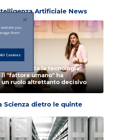
ntelligenza Artificiale News
s website you
manage them
All Cookies
AI, non basta la tecnologia:
il "fattore umano" ha
un ruolo altrettanto decisivo
a Scienza dietro le quinte