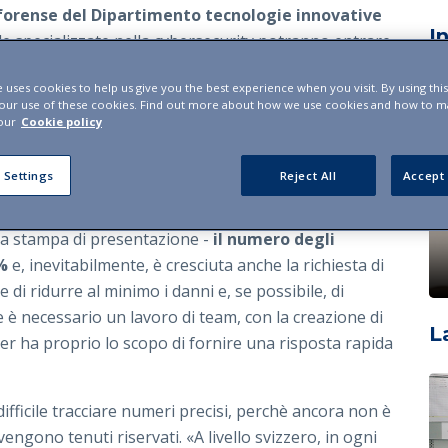
forense del Dipartimento tecnologie innovative
I
e specializzate nella cybersecurity potranno entrare
Il tutto in collaborazione con la
Camera di
e uses cookies to help us give you the best experience when you visit. By using thi
o e dei servizi del Canton Ticino
, e con il
 our use of these cookies. Find out more about how we use cookies and how to 
ro strategico istituito nel 2019 dal Consiglio di Stato,
our
Cookie policy
le questioni legate al tema della sicurezza
 Settings
Reject All
Accept 
ena Properzi
, direttrice del Dipartimento tecnologie
za stampa di presentazione -
il numero degli
%
e, inevitabilmente, è cresciuta anche la richiesta di
 di ridurre al minimo i danni e, se possibile, di
 è necessario un lavoro di team, con la creazione di
L
r ha proprio lo scopo di fornire una risposta rapida
difficile tracciare numeri precisi, perchè ancora non è
 vengono tenuti riservati. «A livello svizzero, in ogni