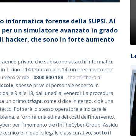
io informatica forense della SUPSI. Al
a per un simulatore avanzato in grado
gli hacker, che sono in forte aumento
L
aziende private che subiscono attacchi informatici:
a in Ticino il 14 febbraio alle 14 (un riferimento non
 numero verde -
0800 800 188
- che cercherà di
iccole
, spesso prive di personale esperto in
vo dalle 9 alle 18, dal lunedì al venerdì. La procedura
gua un primo
triage
, come si dice in gergo, cioè una
tacco. Poi sarà lo stesso operatore a indicare le
lema, e fornirà una stima dei costi dell’intervento,
 Cyber: per il momento tre (InTheCyber Group, Assidu
e tecnico e in quello legale e assicurativo,
sotto il