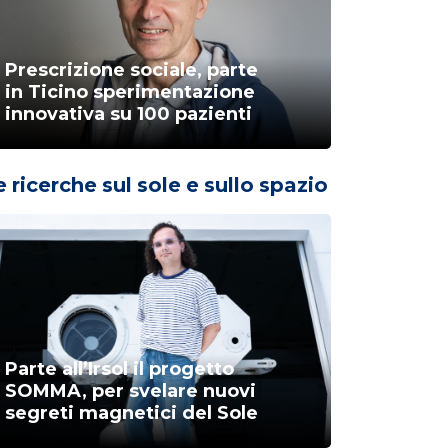
Prescrizione sociale, parte
in Ticino sperimentazione
innovativa su 100 pazienti
e ricerche sul sole e sullo spazio
Parte all’Irsol il progetto
SOMMA, per svelare nuovi
segreti magnetici del Sole