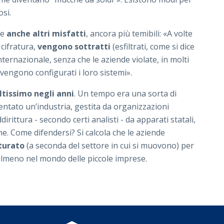
tosi.
de
anche altri misfatti
, ancora più temibili: «A volte
 cifratura,
vengono sottratti
(esfiltrati, come si dice
nternazionale, senza che le aziende violate, in molti
vengono configurati i loro sistemi».
tissimo negli anni
. Un tempo era una sorta di
ventato un’industria, gestita da organizzazioni
ddirittura - secondo certi analisti - da apparati statali,
he. Come difendersi? Si calcola che le aziende
tturato
(a seconda del settore in cui si muovono) per
almeno nel mondo delle piccole imprese.