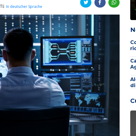
⇆
In deutscher Sprache
N
Co
ri
Ca
Ag
Al
di
C