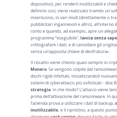
dispositivo), per renderli inutilizzabili e chi
definirlo così, viene realizzato tramite un s
inseriscono, in vari modi (direttamente o tra
pubblicitari ingannevoli e altro), all’intern
conto e quando, ad esempio, apre un allegat
programma “eseguibile”,
lancia senza sap
crittografare i dati, e di cancellare gli origina
senza un’apposita chiave di decifratura».
Il riscatto viene chiesto quasi sempre in crip
Monero
. Se vengono colpite dal ransomware
dischi rigidi infettati, inizializzandoli nuova
sistemi di cyberattacco più sofisticati - dice 
strategia
. In che modo? L’attacco viene la
prima dell’attivazione del ransomware. In q
l’azienda prova a utilizzare i dati di backup,
inutilizzabile
, e il ripristino, a questo punt
chiamano
cash cowing
, denaro facile: le vi