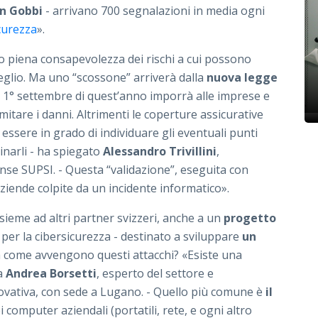
n Gobbi
- arrivano 700 segnalazioni in media ogni
curezza
».
 piena consapevolezza dei rischi a cui possono
glio. Ma uno “scossone” arriverà dalla
nuova legge
l 1° settembre di quest’anno imporrà alle imprese e
;
limitare i danni. Altrimenti le coperture assicurative
ssere in grado di individuare gli eventuali punti
minarli - ha spiegato
Alessandro Trivillini
,
ense SUPSI. - Questa “validazione”, eseguita con
aziende colpite da un incidente informatico».
nsieme ad altri partner svizzeri, anche a un
progetto
per la cibersicurezza - destinato a sviluppare
un
a come avvengono questi attacchi? «Esiste una
za
Andrea Borsetti
, esperto del settore e
novativa, con sede a Lugano. - Quello più comune è
il
 computer aziendali (portatili, rete, e ogni altro