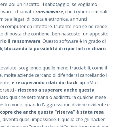
edere poi un riscatto. Il sabotaggio, se vogliamo
oftware, chiamato
ransomware
, che i cyber-criminali
mite allegati di posta elettronica, annunci
o dei computer da infettare. L’utente non se ne rende
o di posta che contiene, ben nascosto, un apposito
erlo il ransomware
. Questo software è in grado di
li,
bloccando la possibilità di riportarli in chiaro
tovalute, scegliendo quelle meno tracciabili, come il
, molte aziende cercano di difendersi cancellando i
mente,
e recuperando i dati dai back-up
. «Ma i
Borsetti -
riescono a superare anche questa
nciato qualche settimana o addirittura qualche mese
uesto modo, quando l’aggressione diviene evidente e
scopre che anche questa "riserva" è stata resa
o, diventa quasi impossibile. È quello che gli hacker
ttime diventano “mucche da soldi”». Esistono modi per