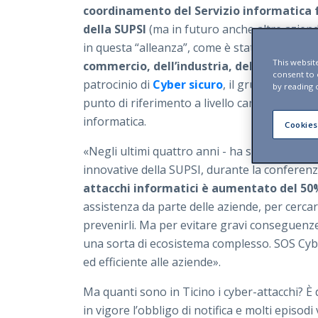
coordinamento del Servizio informatica 
della SUPSI
(ma in futuro anche altre aziend
in questa “alleanza”, come è stata definita). 
This websit
commercio, dell’industria, dell’artigianat
consent to
patrocinio di
Cyber sicuro
, il gruppo di lavo
by reading 
punto di riferimento a livello cantonale per 
informatica.
Cookies
«Negli ultimi quattro anni - ha spiegato
Mil
innovative della SUPSI, durante la conferen
attacchi informatici è aumentato del 50
assistenza da parte delle aziende, per cercare
prevenirli. Ma per evitare gravi conseguenze
una sorta di ecosistema complesso. SOS Cybe
ed efficiente alle aziende».
Ma quanti sono in Ticino i cyber-attacchi? È 
in vigore l’obbligo di notifica e molti episodi