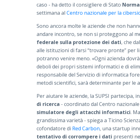
caso - ha detto il consigliere di Stato
Norma
settimana al
Centro nazionale per la cibersi
Sono ancora molte le aziende che non hanno
andare incontro, se non si proteggono al me
federale sulla protezione dei dati
, che da
alle istituzioni di farsi “trovare pronte” per 
potranno venire meno. «Ogni azienda dovrà e
deboli dei propri sistemi informatici e di eli
responsabile del Servizio di informatica for
metodi scientifici, sarà determinante per le 
Per aiutare le aziende, la SUPSI partecipa, i
di ricerca
- coordinato dal Centro nazionale 
simulatore degli attacchi informatici
. M
grandissima varietà - spiega a Ticino Scien
cofondatore di
Red Carbon
, una startup in
tentativo di corrompere i dati
presenti nei