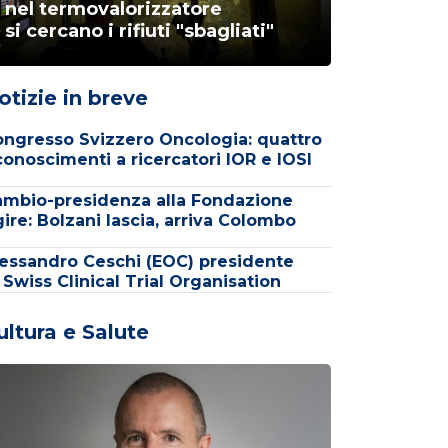
nel termovalorizzatore
si cercano i rifiuti "sbagliati"
otizie in breve
ngresso Svizzero Oncologia: quattro
conoscimenti a ricercatori IOR e IOSI
mbio-presidenza alla Fondazione
ire: Bolzani lascia, arriva Colombo
essandro Ceschi (EOC) presidente
 Swiss Clinical Trial Organisation
ultura e Salute