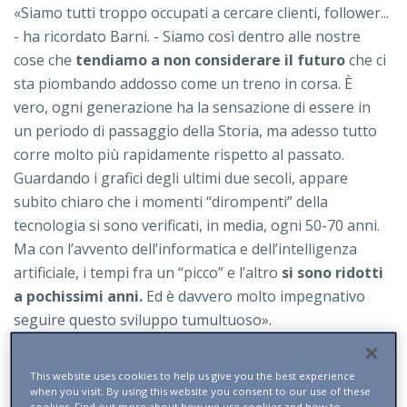
«Siamo tutti troppo occupati a cercare clienti, follower...
- ha ricordato Barni. - Siamo così dentro alle nostre
cose che
tendiamo a non considerare il futuro
che ci
sta piombando addosso come un treno in corsa. È
vero, ogni generazione ha la sensazione di essere in
un periodo di passaggio della Storia, ma adesso tutto
corre molto più rapidamente rispetto al passato.
Guardando i grafici degli ultimi due secoli, appare
subito chiaro che i momenti “dirompenti” della
tecnologia si sono verificati, in media, ogni 50-70 anni.
Ma con l’avvento dell’informatica e dell’intelligenza
artificiale, i tempi fra un “picco” e l’altro
si sono ridotti
a pochissimi anni.
Ed è davvero molto impegnativo
seguire questo sviluppo tumultuoso».
Ma quando arriverà
la rivoluzione dell’Artificial
This website uses cookies to help us give you the best experience
General Intelligence? In altre parole, quando
when you visit. By using this website you consent to our use of these
l’intelligenza artificiale
riuscirà a superare quella
cookies. Find out more about how we use cookies and how to