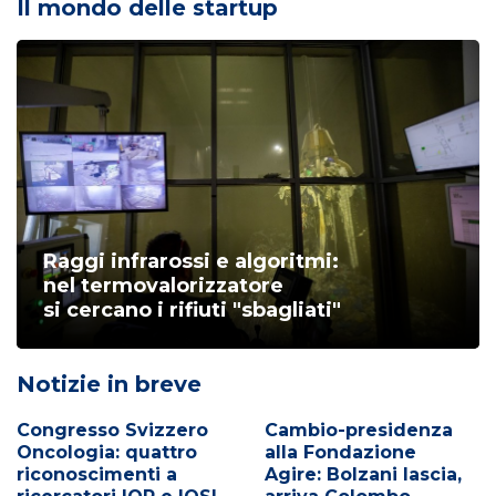
Il mondo delle startup
Raggi infrarossi e algoritmi:
nel termovalorizzatore
si cercano i rifiuti "sbagliati"
Notizie in breve
Congresso Svizzero
Cambio-presidenza
Oncologia: quattro
alla Fondazione
riconoscimenti a
Agire: Bolzani lascia,