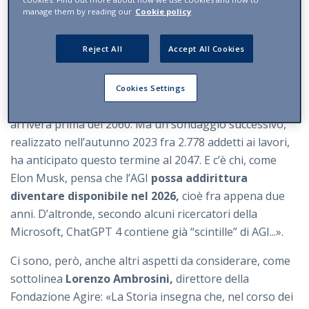
manage them by reading our
Cookie policy
umana?
«È difficile fare previsioni - ribadisce Barni -
ma un dato concreto, sotto gli occhi di tutti, è
l’entità
Reject All
Accept All Cookies
dei fortissimi investimenti
che sono stati indirizzati
negli ultimi anni verso questo risultato, soprattutto da
parte di grandi aziende private. In ogni caso, secondo
Cookies Settings
un sondaggio condotto nel 2018 fra 812 esperti, l’AGI
arriverà prima del 2060. Ma un sondaggio successivo,
realizzato nell’autunno 2023 fra 2.778 addetti ai lavori,
ha anticipato questo termine al 2047. E c’è chi, come
Elon Musk, pensa che l’AGI
possa addirittura
diventare disponibile nel 2026,
cioè fra appena due
anni. D’altronde, secondo alcuni ricercatori della
Microsoft, ChatGPT 4 contiene già “scintille” di AGI...».
Ci sono, però, anche altri aspetti da considerare, come
sottolinea
Lorenzo Ambrosini,
direttore della
Fondazione Agire: «La Storia insegna che, nel corso dei