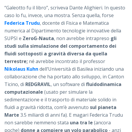
“Galeotto fu il libro”, scriveva Dante Alighieri. In questo
caso lo fu, invece, una mostra. Senza quella, forse
Federica Trudu
, docente di Fisica e Matematica
numerica al Dipartimento tecnologie innovative della
SUPSI e
ZeroG-Nauta
, non avrebbe intrapreso
gli
studi sulla simulazione del comportamento dei
fluidi sottoposti a gravità diversa da quella
terrestre;
né avrebbe incontrato il professor
Nikolaus Kuhn
dell’Università di Basilea iniziando una
collaborazione che ha portato allo sviluppo, in Canton
Ticino, di
REDGRAVIL
, un software di
fluidodinamica
computazionale
(usato per simulare la
sedimentazione e il trasporto di materiale solido in
fluidi a gravità ridotta, com’è avvenuto
sul pianeta
Marte
3.5 miliardi di anni fa). E magari Federica Trudu
non sarebbe nemmeno stata
una tra le
(ancora
poche)
donne a compiere un volo parabolico
- anzi