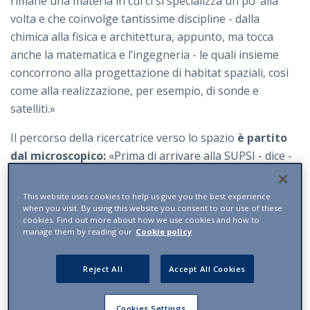
rimane una materia in cui ci si specializza un po’ alla
volta e che coinvolge tantissime discipline - dalla
chimica alla fisica e architettura, appunto, ma tocca
anche la matematica e l’ingegneria - le quali insieme
concorrono alla progettazione di habitat spaziali, così
come alla realizzazione, per esempio, di sonde e
satelliti.»
Il percorso della ricercatrice verso lo spazio
è partito
dal microscopico:
«Prima di arrivare alla SUPSI - dice -
ho collaborato ad altre ricerche
, e ho scritto molti
codici di simulazione numerica per studiare materiali,
This website uses cookies to help us give you the best experience
metalli, transizioni di fase di minerali sottoposti ad alte
when you visit. By using this website you consent to our use of these
cookies. Find out more about how we use cookies and how to
pressioni. Insomma, tutto il mio lavoro è stato a lungo
manage them by reading our
Cookie policy
legato a fenomeni chimici o fisici a livello atomistico-
molecolare e riguardanti scale di tempo molto piccole
Reject All
Accept All Cookies
(parlo di picosecondi, pari a un millesimo di
miliardesimo di secondo).» La svolta arriva, come
Cookies Settings