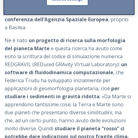
dicevamo, grazie l’incontro con il professor Nikolaus
Kuhn dell’Università di Basilea,
in occasione di una
conferenza dell’Agenzia Spaziale Europea
, proprio
a Basilea.
Ne è nato
un progetto di ricerca sulla morfologia
del pianeta Marte
e questa ricerca ha avuto come
esito la scrittura del codice di simulazione numerica
REDGRAVIL (REDuced GRAvity VIrtual Laboratory):
un
software di fluidodinamica computazionale
, che
Federica Trudu ha sviluppato inizialmente per
applicazioni di geomorfologia planetaria, cioè
per
studiare i sedimenti in gravità ridotta
: «Da Marte si
apprendono tantissime cose; la Terra e Marte sono
due pianeti che presentano diverse similitudini, ma
che, ad un certo punto, hanno avuto delle evoluzioni
molto diverse. Quindi
studiare il pianeta “rosso” ci
potrebbe dare indicazioni sul nostro fragile clima.