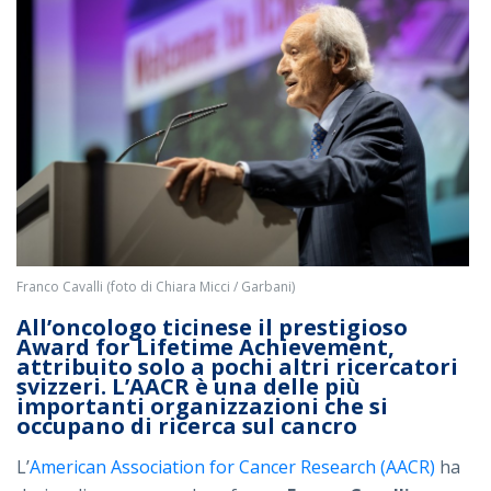
Franco Cavalli (foto di Chiara Micci / Garbani)
All’oncologo ticinese il prestigioso
Award for Lifetime Achievement,
attribuito solo a pochi altri ricercatori
svizzeri. L’AACR è una delle più
importanti organizzazioni che si
occupano di ricerca sul cancro
L’
American Association for Cancer Research (AACR)
ha