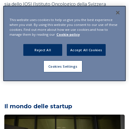
sia dello IOSI (Istituto Oncologico della Svizzera
Italiana), che dello IOR, oggi affiliato all’Università della
Svizzera italiana.
This website uses cookies to help us give you the best experience
when you visit. By using this website you consent to our use of these
cookies. Find out more about how we use cookies and how to
Un riconoscimento particolare gli viene attribuito
manage them by reading our
Cookie policy
dall’AACR anche per le iniziative mediche e umanitarie,
soprattutto in Centro America, con la creazione di
Reject All
Accept All Cookies
AMCA (Associazione per l’aiuto medico al Centro
America).
Cookies Settings
T.S.
Il mondo delle startup