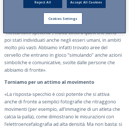
mostrato, in particolare, che i neuroni motori non si
Reject All
Accept All Cookies
attivano soltanto quando questi animali eseguono un
certo movimento, ma anche quando il macaco osserva
Cookies Settings
qualcun altro che esegue quel movimento. Sono
“meccanismi specchio”, molto simili a quelli che sono
poi stati individuati anche negli esseri umani, in ambiti
molto più vasti. Abbiamo infatti trovato aree del
cervello che entrano in gioco “simulando” anche azioni
simboliche e comunicative, svolte dalle persone che
abbiamo di fronte».
Torniamo per un attimo al movimento
«La risposta-specchio è così potente che si attiva
anche di fronte a semplici fotografie che ritraggono
movimenti (per esempio, all’immagine di un atleta che
calcia la palla), come dimostrano le misurazioni con
l’elettroencefalografia ad alta densità. Ma non basta: si