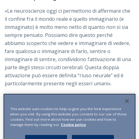
«Le neuroscienze oggi ci permettono di affermare che
il confine fra il mondo reale e quello immaginario (e
immaginato) è molto meno netto di quanto non si sia
sempre pensato. Possiamo dire questo perché
abbiamo scoperto che vedere e immaginare di vedere,
fare qualcosa o immaginare di farlo, sentire o
immaginare di sentire, condividono l’attivazione di una
parte degli stessi circuiti cerebrali. Questa doppia
attivazione può essere definita “riuso neurale” ed è
particolarmente presente negli esseri umani».
Come siete arrivati a queste considerazioni?
«Tutto è cominciato quando qui, all’Università di
This website uses cookies to help us give you the best experience
when you visit. By using this website you consent to our use of these
Parma, abbiamo scoperto che il sistema motorio del
cookies. Find out more about how we use cookies and how to
cervello fa molte più cose, che mandare “solo” gli
manage them by reading our
Cookie policy
impulsi ai muscoli. Le prime ricerche sui macachi hanno