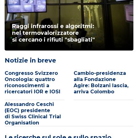
Raggi infrarossi e algoritmi:
nel termovalorizzatore
si cercano i rifiuti "sbagliati"
Notizie in breve
Congresso Svizzero
Cambio-presidenza
Oncologia: quattro
alla Fondazione
riconoscimenti a
Agire: Bolzani lascia,
ricercatori IOR e IOSI
arriva Colombo
Alessandro Ceschi
(EOC) presidente
di Swiss Clinical Trial
Organisation
Le ricerche sul sole e sullo spazio