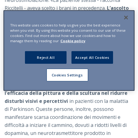
neurostimolazione. «La paziente stessa - racconta
Riccitelli - aveva scelto i brani in precedenza.
L’ascolto
di quella musica le ha permesso di rimanere
ferma,
e io nel frattempo ho potuto eseguire la
This website uses cookies to help us give you the best experience
when you visit. By using this website you consent to our use of these
stimolazione magnetica transcranica in una specifica
cookies. Find out more about how we use cookies and how to
parte del cervello».
manage them by reading our
Cookie policy
L’utilizzo di attività artistiche si è dimostrato utile
Reject All
Accept All Cookies
anche in casi di malattie neurodegenerative,
soprattutto tra i malati di Parkinson,
poiché aiuta a
Cookies Settings
migliorare alcuni disturbi non motori. «Abbiamo
evidenze - conferma Riccitelli - che dimostrano
l’efficacia della pittura e della scultura nel ridurre
disturbi visivi e percettivi
in pazienti con la malattia
di Parkinson. Queste persone, inoltre, possono
manifestare scarsa coordinazione dei movimenti e
difficoltà a iniziare il cammino, dovuti a ridotti livelli di
dopamina, un neurotrasmettitore prodotto in