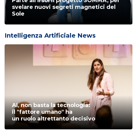
Parte all’Irsol il progetto SOMMA, per
svelare nuovi segreti magnetici del
Sole
Intelligenza Artificiale News
AI, non basta la tecnologia:
il "fattore umano" ha
un ruolo altrettanto decisivo