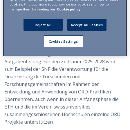
allgemeinen ethischen Schutzmassnahmen und die
cookies. Find out more about how we use cookies and how to
manage them by reading our
Cookie policy
Vertraulichkeit der Daten. Die Daten können, sobald
sie anonymisiert worden sind, geteilt werden und sind
Reject All
Accept All Cookies
ausschliesslich auf begründete Anfrage zugänglich.
GEMEINSAME ARBEIT –
Konkret bedeutet der
Cookies Settings
Aktionsplan eine synergetische Zusammenarbeit
zwischen den beteiligten Akteuren und eine klare
Aufgabenteilung. Für den Zeitraum 2025-2028 wird
zum Beispiel der SNF die Verantwortung für die
Finanzierung der Forschenden und
Forschungsgemeinschaften im Rahmen der
Entwicklung und Anwendung von ORD-Praktiken
übernehmen, auch wenn in dieser Anfangsphase die
ETH und die im Verein swissuniversities
zusammengeschlossenen Hochschulen einzelne ORD-
Projekte unterstützen.