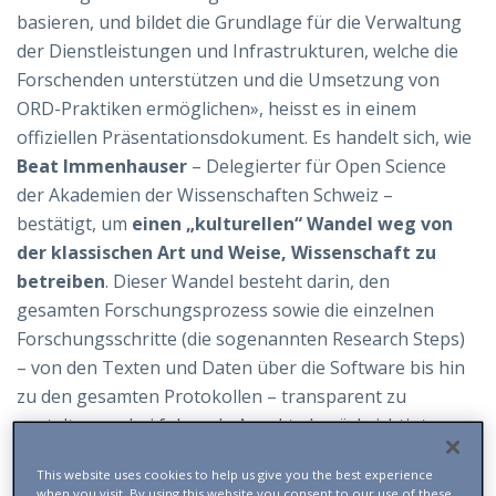
basieren, und bildet die Grundlage für die Verwaltung
der Dienstleistungen und Infrastrukturen, welche die
Forschenden unterstützen und die Umsetzung von
ORD-Praktiken ermöglichen», heisst es in einem
offiziellen Präsentationsdokument. Es handelt sich, wie
Beat Immenhauser
– Delegierter für Open Science
der Akademien der Wissenschaften Schweiz –
bestätigt, um
einen „kulturellen“ Wandel weg von
der klassischen Art und Weise, Wissenschaft zu
betreiben
. Dieser Wandel besteht darin, den
gesamten Forschungsprozess sowie die einzelnen
Forschungsschritte (die sogenannten Research Steps)
– von den Texten und Daten über die Software bis hin
zu den gesamten Protokollen – transparent zu
gestalten, wobei folgende Aspekte berücksichtigt
werden: die richtigen Lizenzen (die eine korrekte
This website uses cookies to help us give you the best experience
Wiederverwendung der Daten garantieren), die
when you visit. By using this website you consent to our use of these