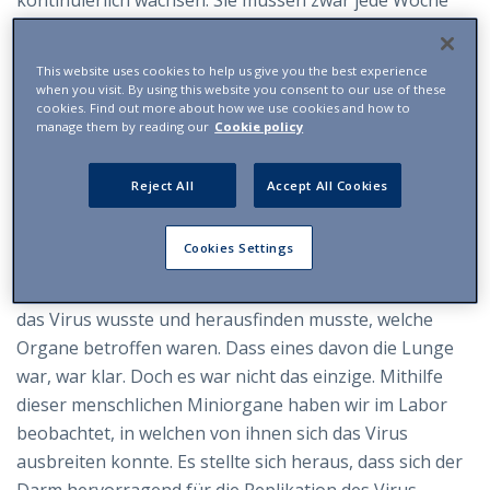
kontinuierlich wachsen: Sie müssen zwar jede Woche
geteilt werden, damit sie nicht grösser als einen
Millimeter werden, aber innerhalb eines Monats kann
This website uses cookies to help us give you the best experience
man aus einer einzigen Stammzelle viele Organoide
when you visit. By using this website you consent to our use of these
cookies. Find out more about how we use cookies and how to
herstellen und viele Jahre so weitermachen».
manage them by reading our
Cookie policy
Stimmt es, dass Sie Organoide auch zur
Erforschung von Covid-19 eingesetzt haben? Was
Reject All
Accept All Cookies
haben Sie dabei herausgefunden?
Cookies Settings
«Ja, das stimmt. Wir haben sie in der ersten Phase der
Pandemie eingesetzt, als man noch sehr wenig über
das Virus wusste und herausfinden musste, welche
Organe betroffen waren. Dass eines davon die Lunge
war, war klar. Doch es war nicht das einzige. Mithilfe
dieser menschlichen Miniorgane haben wir im Labor
beobachtet, in welchen von ihnen sich das Virus
ausbreiten konnte. Es stellte sich heraus, dass sich der