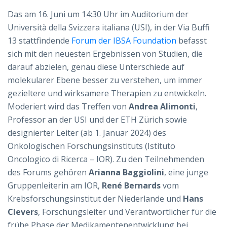
Das am 16. Juni um 14:30 Uhr im Auditorium der
Università della Svizzera italiana (USI), in der Via Buffi
13 stattfindende
Forum der IBSA Foundation
befasst
sich mit den neuesten Ergebnissen von Studien, die
darauf abzielen, genau diese Unterschiede auf
molekularer Ebene besser zu verstehen, um immer
gezieltere und wirksamere Therapien zu entwickeln.
Moderiert wird das Treffen von
Andrea Alimonti
,
Professor an der USI und der ETH Zürich sowie
designierter Leiter (ab 1. Januar 2024) des
Onkologischen Forschungsinstituts (Istituto
Oncologico di Ricerca – IOR). Zu den Teilnehmenden
des Forums gehören
Arianna Baggiolini
, eine junge
Gruppenleiterin am IOR,
René Bernards
vom
Krebsforschungsinstitut der Niederlande und
Hans
Clevers
, Forschungsleiter und Verantwortlicher für die
frühe Phase der Medikamentenentwicklung bei