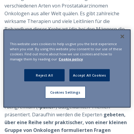
verschiedenen Arten von Prostatakarzinomen
Onkologen aus aller Welt quälen. Es gibt zahlreiche
wirksame Therapien und viele Leitlinien für die
Behandlung dieser Krebsart (die bei den Männern die
häufigste ist: Allein in der Schweiz werden jährlich 6.100
neue Fälle diagnostiziert). Doch es gibt auch viele Fälle,
This website uses cookies to help us give you the best experience
when you visit. By using this website you consent to our use of these
für die uns nicht genügend wissenschaftliche
cookies. Find out more about how we use cookies and how to
Daten
über die am besten geeignete Behandlung
zur
manage them by reading our
Cookie policy
Verfügung stehen
, wodurch unterschiedlichen, nicht
immer wirksamen Lösungen Tür und Tor geöffnet
Reject All
Accept All Cookies
wird.»
Im ersten Teil des Programms der
Cookies Settings
Konsensuskonferenz werden die von einem
Fachgremium («
panel
») ausgewählten Themen
präsentiert. Daraufhin werden die Experten
gebeten,
über eine Reihe sehr praktischer, von einer kleinen
Gruppe von Onkologen formulierten Fragen