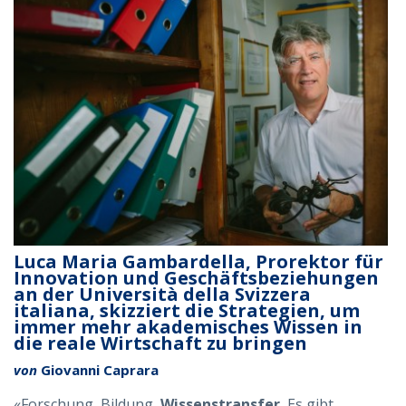
Luca Maria Gambardella, Prorektor für
Innovation und Geschäftsbeziehungen
an der Università della Svizzera
italiana, skizziert die Strategien, um
immer mehr akademisches Wissen in
die reale Wirtschaft zu bringen
von
Giovanni Caprara
«Forschung, Bildung,
Wissenstransfer.
Es gibt