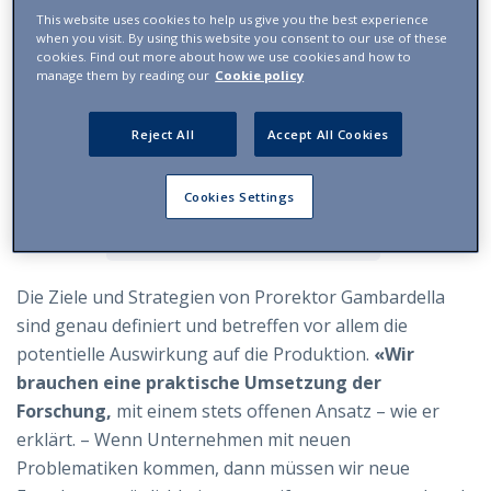
This website uses cookies to help us give you the best experience
when you visit. By using this website you consent to our use of these
cookies. Find out more about how we use cookies and how to
manage them by reading our
Cookie policy
Reject All
Accept All Cookies
Foto von Maria Duven
Cookies Settings
Das Foto vergrössern
Die Ziele und Strategien von Prorektor Gambardella
sind genau definiert und betreffen vor allem die
potentielle Auswirkung auf die Produktion.
«Wir
brauchen eine praktische Umsetzung der
Forschung,
mit einem stets offenen Ansatz – wie er
erklärt. – Wenn Unternehmen mit neuen
Problematiken kommen, dann müssen wir neue