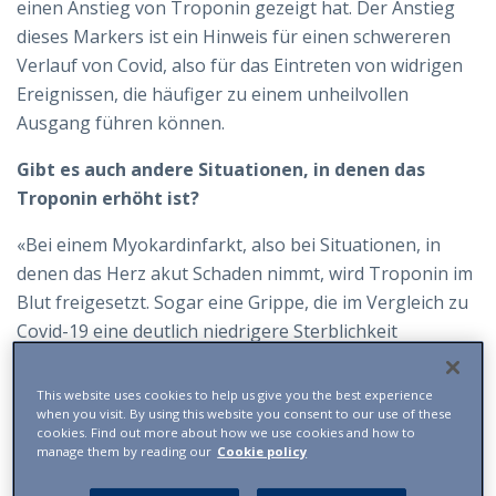
einen Anstieg von Troponin gezeigt hat. Der Anstieg
dieses Markers ist ein Hinweis für einen schwereren
Verlauf von Covid, also für das Eintreten von widrigen
Ereignissen, die häufiger zu einem unheilvollen
Ausgang führen können.
Gibt es auch andere Situationen, in denen das
Troponin erhöht ist?
«Bei einem Myokardinfarkt, also bei Situationen, in
denen das Herz akut Schaden nimmt, wird Troponin im
Blut freigesetzt. Sogar eine Grippe, die im Vergleich zu
Covid-19 eine deutlich niedrigere Sterblichkeit
aufweist, kann einen temporären Anstieg dieses
„Markers“ bedingen. Wir dürfen nämlich nicht
This website uses cookies to help us give you the best experience
when you visit. By using this website you consent to our use of these
vergessen, dass es sich bei Covid nicht „allein“ um eine
cookies. Find out more about how we use cookies and how to
Atemwegsinfektion handelt, sondern um ein Virus, das
manage them by reading our
Cookie policy
den ganzen Organismus angreift und somit einen