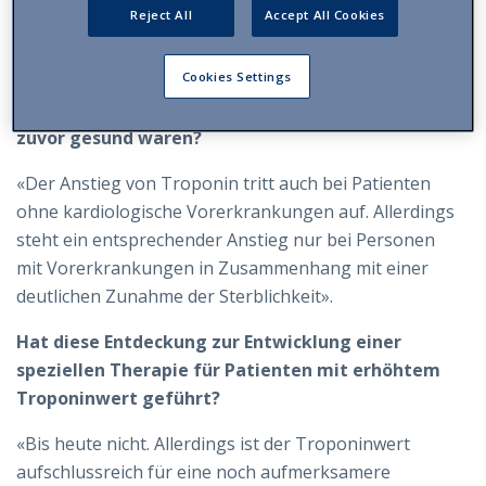
Multi-Organschaden verursacht».
Reject All
Accept All Cookies
Steigt dieser Marker nur bei gefährdeten
Cookies Settings
Personen, also solchen mit kardiologischer
Vorerkrankung an, oder auch bei Patienten, die
zuvor gesund waren?
«Der Anstieg von Troponin tritt auch bei Patienten
ohne kardiologische Vorerkrankungen auf. Allerdings
steht ein entsprechender Anstieg nur bei Personen
mit Vorerkrankungen in Zusammenhang mit einer
deutlichen Zunahme der Sterblichkeit».
Hat diese Entdeckung zur Entwicklung einer
speziellen Therapie für Patienten mit erhöhtem
Troponinwert geführt?
«Bis heute nicht. Allerdings ist der Troponinwert
aufschlussreich für eine noch aufmerksamere