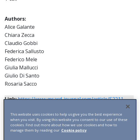
Authors:
Alice Galante
Chiara Zecca
Claudio Gobbi
Federica Sallusto
Federico Mele
Giulia Mallucci
Giulio Di Santo
Rosaria Sacco
Link:
https://www.msard-journal.com/article/S2211-
0348(24)00390-0/abstract
This website uses cookies to help us give you the best experience
when you visit. By using this website you consent to our use of these
cookies. Find out more about how we use cookies and how to
manage them by reading our
Cookie policy
Il mondo delle startup