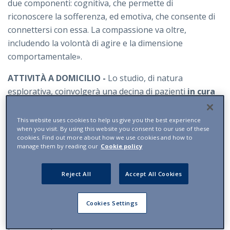
due componenti: cognitiva, che permette di
riconoscere la sofferenza, ed emotiva, che consente di
connettersi con essa. La compassione va oltre,
includendo la volontà di agire e la dimensione
comportamentale».
ATTIVITÀ A DOMICILIO -
Lo studio, di natura
esplorativa, coinvolgerà una decina di pazienti
in cura
al
Neurocentro
di Lugano,
con i rispettivi caregiver,
oltre a dieci persone sane di controllo. «L’intervento si
This website uses cookies to help us give you the best experience
when you visit. By using this website you consent to our use of these
articola in sei settimane di training – spiega Corengia –
cookies. Find out more about how we use cookies and how to
ciascuna dedicata a uno dei seguenti principi:
manage them by reading our
Cookie policy
consapevolezza, umiltà, compassione incarnata,
umanità comune e azione».
Reject All
Accept All Cookies
Il programma, svolto a domicilio,
integra quattro
attività:
meditazioni guidate, esercizi di
journaling
Cookies Settings
(diario personale), messaggi poetico-riflessivi e
pratiche esperienziali (attività concrete e vissute, non