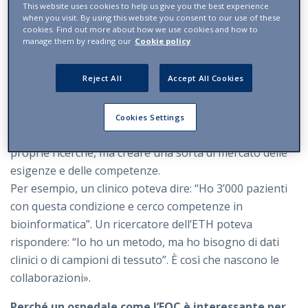
This website uses cookies to help us give you the best experience
Possiamo mettere in contatto il sapere clinico con le
when you visit. By using this website you consent to our use of these
scienze di base, la tecnologia, le analisi molecolari,
cookies. Find out more about how we use cookies and how to
manage them by reading our
Cookie policy
l’informatica biomedica o di calcolo computazionale?
Per esplorare queste possibilità abbiamo organizzato
Reject All
Accept All Cookies
eventi congiunti. Abbiamo invitato clinici, medici
consulenti e capiclinica dell’EOC all’ETH. In seguito,
abbiamo portato ricercatori dell’ETH in Ticino.
Cookies Settings
L’obiettivo non era semplicemente presentare le
proprie ricerche, ma creare una sorta di mercato delle
esigenze e delle competenze.
Per esempio, un clinico poteva dire: “Ho 3’000 pazienti
con questa condizione e cerco competenze in
bioinformatica”. Un ricercatore dell’ETH poteva
rispondere: “Io ho un metodo, ma ho bisogno di dati
clinici o di campioni di tessuto”. È così che nascono le
collaborazioni».
Perché un ospedale come l’EOC è interessante per