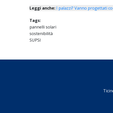
Leggi anche:
I palazzi? Vanno progettati co
Tags:
pannelli solari
sostenibilità
SUPSI
Ticin