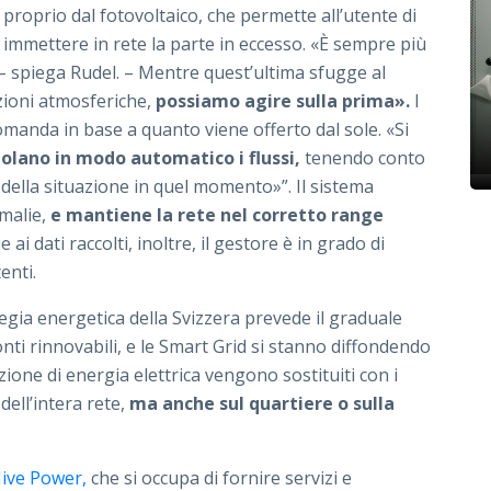
proprio dal fotovoltaico, che permette all’utente di
immettere in rete la parte in eccesso. «È sempre più
– spiega Rudel. – Mentre quest’ultima sfugge al
zioni atmosferiche,
possiamo agire sulla prima».
I
domanda in base a quanto viene offerto dal sole. «Si
olano in modo automatico i flussi,
tenendo conto
;
 della situazione in quel momento»”. Il sistema
malie,
e mantiene la rete nel corretto range
 ai dati raccolti, inoltre, il gestore è in grado di
tenti.
egia energetica della Svizzera prevede il graduale
ti rinnovabili, e le Smart Grid si stanno diffondendo
ione di energia elettrica vengono sostituiti con i
 dell’intera rete,
ma anche sul quartiere o sulla
ive Power,
che si occupa di fornire servizi e