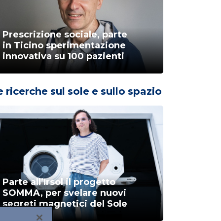
Prescrizione sociale, parte
in Ticino sperimentazione
innovativa su 100 pazienti
e ricerche sul sole e sullo spazio
Parte all’Irsol il progetto
SOMMA, per svelare nuovi
segreti magnetici del Sole