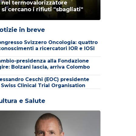
nel termovalorizzatore
si cercano i rifiuti "sbagliati"
otizie in breve
ngresso Svizzero Oncologia: quattro
conoscimenti a ricercatori IOR e IOSI
mbio-presidenza alla Fondazione
ire: Bolzani lascia, arriva Colombo
essandro Ceschi (EOC) presidente
 Swiss Clinical Trial Organisation
ultura e Salute