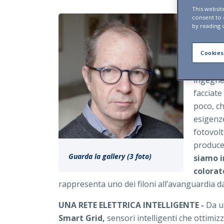
This websit
La diret
consent to
by reading 
fotovolt
non solo
case.
«S
Cookies
Rudel - 
ingegner
facciate
poco, ch
esigenze
fotovolt
produce 
Guarda la gallery (3 foto)
siamo i
colorat
rappresenta uno dei filoni all’avanguardia dal
UNA RETE ELETTRICA INTELLIGENTE -
Da un
Smart Grid,
sensori intelligenti che ottimiz