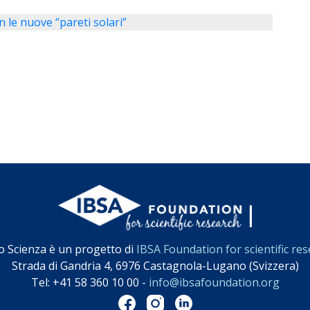
n le nuove “pareti solari”
o Scienza è un progetto di
IBSA Foundation for scientific re
Strada di Gandria 4, 6976 Castagnola-Lugano (Svizzera)
Tel: +41 58 360 10 00 -
info@ibsafoundation.org