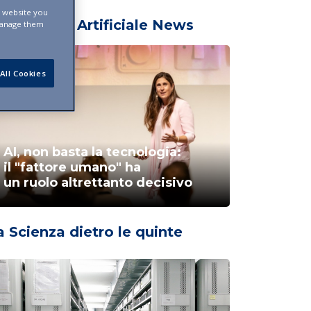
s website you
ntelligenza Artificiale News
manage them
All Cookies
AI, non basta la tecnologia:
il "fattore umano" ha
un ruolo altrettanto decisivo
a Scienza dietro le quinte