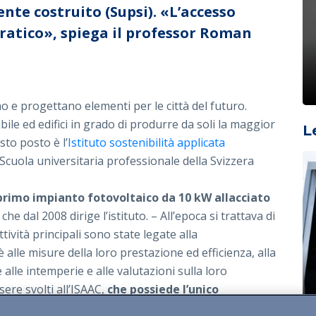
ente costruito (Supsi). «L’accesso
ratico», spiega il professor Roman
no e progettano elementi per le città del futuro.
bile ed edifici in grado di produrre da soli la maggior
L
sto posto è l’
Istituto sostenibilità applicata
 Scuola universitaria professionale della Svizzera
l primo impianto fotovoltaico da 10 kW allacciato
e dal 2008 dirige l’istituto. – All’epoca si trattava di
ttività principali sono state legate alla
è alle misure della loro prestazione ed efficienza, alla
 alle intemperie e alle valutazioni sulla loro
sere svolti all’ISAAC,
che possiede l’unico
sto nell’intera Svizzera.