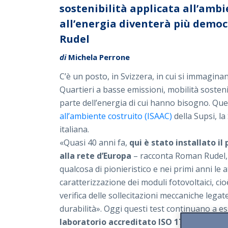
sostenibilità applicata all’ambi
all’energia diventerà più democ
Rudel
di
Michela Perrone
C’è un posto, in Svizzera, in cui si immagina
Quartieri a basse emissioni, mobilità sosteni
parte dell’energia di cui hanno bisogno. Que
all’ambiente costruito (ISAAC)
della Supsi, la
italiana.
«Quasi 40 anni fa,
qui è stato installato i
alla rete d’Europa
– racconta Roman Rudel, ch
qualcosa di pionieristico e nei primi anni le a
caratterizzazione dei moduli fotovoltaici, cio
verifica delle sollecitazioni meccaniche legate
durabilità». Oggi questi test continuano a es
laboratorio accreditato ISO 17025 per que