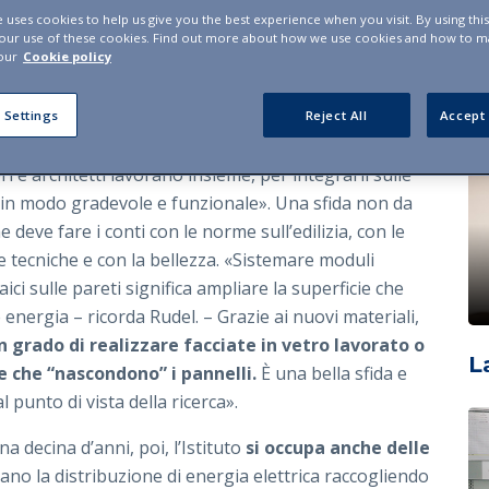
e uses cookies to help us give you the best experience when you visit. By using thi
ta evoluzione di queste attività riguarda il
I
 our use of these cookies. Find out more about how we use cookies and how to 
our
Cookie policy
aico integrato nell’edificio: dal 2005 l’ISAAC si occupa
 dei pannelli sui tetti,
ma anche sulle pareti delle
i tratta di moduli di nuova generazione - continua
 Settings
Reject All
Accept 
con buone caratteristiche estetiche. Per studiarli,
i e architetti lavorano insieme, per integrarli sulle
 in modo gradevole e funzionale». Una sfida non da
e deve fare i conti con le norme sull’edilizia, con le
 tecniche e con la bellezza. «Sistemare moduli
aici sulle pareti significa ampliare la superficie che
energia – ricorda Rudel. – Grazie ai nuovi materiali,
n grado di realizzare facciate in vetro lavorato o
L
e che “nascondono” i pannelli.
È una bella sfida e
 punto di vista della ricerca».
a decina d’anni, poi, l’Istituto
si occupa anche delle
zano la distribuzione di energia elettrica raccogliendo