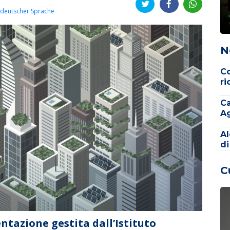
 deutscher Sprache
N
Co
ri
Ca
Ag
Al
di
C
ntazione gestita dall’Istituto