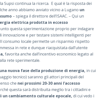
la Supsi continua la ricerca. E qual è la risposta dei
ualche anno abbiamo avviato vicino a Lugano
un
onsumo
– spiega il direttore dell’ISAAC. – Qui un
ergia elettrica prodotta in eccesso
nto questa sperimentazione proprio per indagare
di innovazione e per testare sistemi intelligenti per
a. Il consumo locale permette un risparmio rispetto
immessa in rete e dunque riacquistata dall’utente
a,
favorita anche dall’incentivo economico legato al
alla rete sperimentale.
una nuova fase della produzione di energia,
in cui
ggio tecnico) saranno gli attori principali del
Penso che
nei prossimi 20-30 anni l’accesso
ché questa sarà distribuita meglio tra i cittadini e
 di un cambiamento culturale epocale,
di cui vedo i