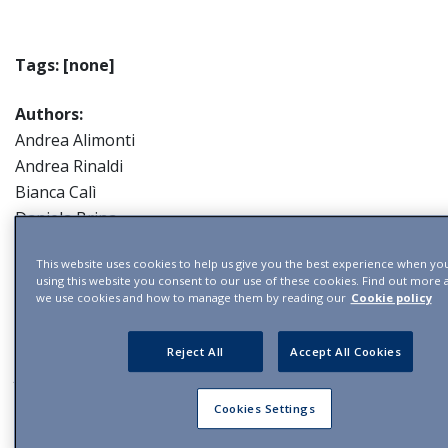
Tags: [none]
Authors:
Andrea Alimonti
Andrea Rinaldi
Bianca Calì
Daniela Brina
Edoardo Francini
This website uses cookies to help us give you the best experience when you 
Elena Ricci
using this website you consent to our use of these cookies. Find out more
Emiliano Pasquini
we use cookies and how to manage them by reading our
Cookie policy
Ernesto Bermudez Abreut
Giuseppe Attanasio
Reject All
Accept All Cookies
Jean-Philippe Theurillat
Manuel Colucci
Cookies Settings
Mariantonietta D’Ambrosio