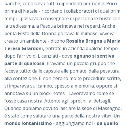
banche) conosceva tutti i dipendenti per nome. Poco
prima di Natale - ricordano i collaboratori di quei primi
tempi - passava a consegnare di persona le buste con
la tredicesima, a Pasqua brindava nei reparti. Anche
per la Festa della Donna portava le mimose. «Aveva
creato un ambiente - dicono
Rosalba Brogna
e
Maria
Teresa Gilardoni,
entrate in azienda qualche tempo
dopo l’arrivo di Licenziati - dove
ognuno si sentiva
parte di qualcosa.
Eravamo un piccolo gruppo che
faceva tutto: dalle capsule alle pomate, dalla pesatura
alla confezione. E non c’erano molte procedure scritte,
si imparava sul campo, spesso a memoria, oppure si
annotava su un block-notes... Lavoravamo come se
fosse casa nostra. Attente agli sprechi, ai dettagli.
Quando abbiamo dovuto lasciare la sede di Massagno,
è stato come salutare una parte della nostra vita».
Un
mondo lontanissimo
- aggiungiamo noi -
da quello