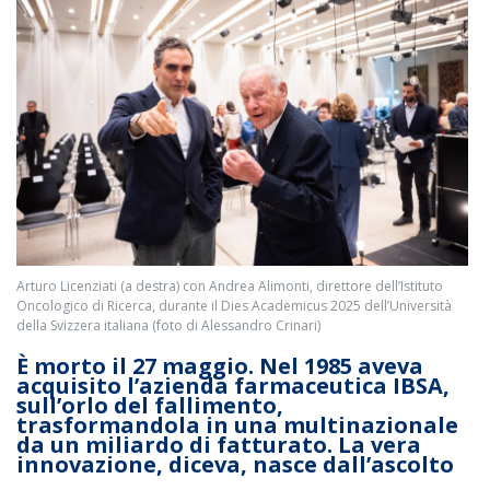
Arturo Licenziati (a destra) con Andrea Alimonti, direttore dell’Istituto
Oncologico di Ricerca, durante il Dies Academicus 2025 dell’Università
della Svizzera italiana (foto di Alessandro Crinari)
È morto il 27 maggio. Nel 1985 aveva
acquisito l’azienda farmaceutica IBSA,
sull’orlo del fallimento,
trasformandola in una multinazionale
da un miliardo di fatturato. La vera
innovazione, diceva, nasce dall’ascolto