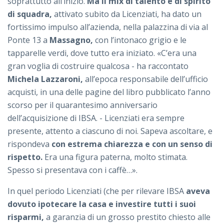
soprattutto all’inizio.
Ma il mix di talento e di spirito
di squadra,
attivato subito da Licenziati, ha dato un
fortissimo impulso all’azienda, nella palazzina di via al
Ponte 13 a
Massagno,
con l’intonaco grigio e le
tapparelle verdi, dove tutto era iniziato. «C’era una
gran voglia di costruire qualcosa - ha raccontato
Michela Lazzaroni,
all’epoca responsabile dell’ufficio
acquisti, in una delle pagine del libro pubblicato l’anno
scorso per il quarantesimo anniversario
dell’acquisizione di IBSA. - Licenziati era sempre
presente, attento a ciascuno di noi. Sapeva ascoltare, e
rispondeva
con estrema chiarezza e con un senso di
rispetto.
Era una figura paterna, molto stimata.
Spesso si presentava con i caffè…».
In quel periodo Licenziati (che per rilevare IBSA
aveva
dovuto ipotecare la casa e investire tutti i suoi
risparmi,
a garanzia di un grosso prestito chiesto alle