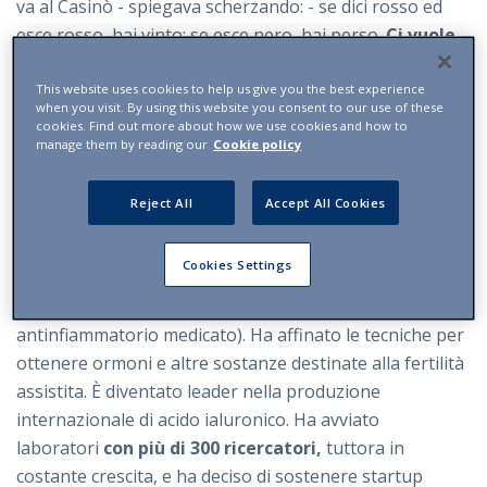
va al Casinò - spiegava scherzando: - se dici rosso ed
esce rosso, hai vinto; se esce nero, hai perso.
Ci vuole
fortuna! Se non c’è quella, se non arriva, fallisci!»
This website uses cookies to help us give you the best experience
Licenziati ha avuto la capacità di “vedere oltre”, di
when you visit. By using this website you consent to our use of these
cookies. Find out more about how we use cookies and how to
essere
un visionario nel senso più nobile del
manage them by reading our
Cookie policy
termine.
Ha recuperato molecole già esistenti, ma con
formulazioni nuove, per renderle più efficienti e offrire
Reject All
Accept All Cookies
un maggiore sollievo ai pazienti. Ha preso ispirazione
da “plaster” giapponesi (evoluzione degli impacchi) per
Cookies Settings
mettere a punto uno dei prodotti di maggiore
successo di IBSA, il Flector (uno speciale cerotto
antinfiammatorio medicato). Ha affinato le tecniche per
ottenere ormoni e altre sostanze destinate alla fertilità
assistita. È diventato leader nella produzione
internazionale di acido ialuronico. Ha avviato
laboratori
con più di 300 ricercatori,
tuttora in
costante crescita, e ha deciso di sostenere startup