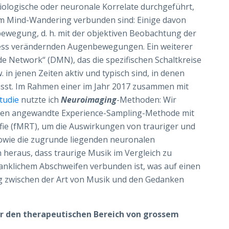
iologische oder neuronale Korrelate durchgeführt,
dem Mind-Wandering verbunden sind: Einige davon
bewegung, d. h. mit der objektiven Beobachtung der
ozess verändernden Augenbewegungen. Ein weiterer
 Network“ (DMN), das die spezifischen Schaltkreise
. in jenen Zeiten aktiv und typisch sind, in denen
ässt. Im Rahmen einer im Jahr 2017 zusammen mit
tudie
nutzte ich
Neuroimaging
-Methoden: Wir
ken angewandte Experience-Sampling-Methode mit
ie (fMRT), um die Auswirkungen von trauriger und
owie die zugrunde liegenden neuronalen
 heraus, dass traurige Musik im Vergleich zu
anklichem Abschweifen verbunden ist, was auf einen
zwischen der Art von Musik und den Gedanken
ür den therapeutischen Bereich von grossem