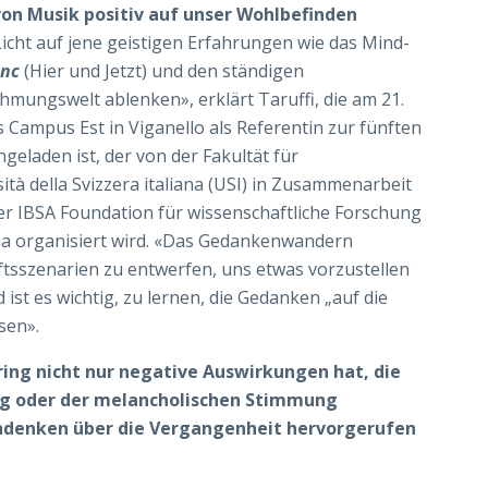
 von Musik positiv auf unser Wohlbefinden
s Licht auf jene geistigen Erfahrungen wie das Mind-
unc
(Hier und Jetzt) und den ständigen
ngswelt ablenken», erklärt Taruffi, die am 21.
ampus Est in Viganello als Referentin zur fünften
ngeladen ist, der von der Fakultät für
tà della Svizzera italiana (USI) in Zusammenarbeit
der IBSA Foundation für wissenschaftliche Forschung
ana organisiert wird. «Das Gedankenwandern
ftsszenarien zu entwerfen, uns etwas vorzustellen
st es wichtig, zu lernen, die Gedanken „auf die
ssen».
ing nicht nur negative Auswirkungen hat, die
g oder der melancholischen Stimmung
hdenken über die Vergangenheit hervorgerufen