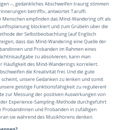
eigen –, gedankliches Abschweifen traurig stimmen
innerungen betrifft», antwortet Taruffi.
e Menschen empfinden das Mind-Wandering oft als
ukunftsplanung blockiert und zum Grübeln über die
ethode der Selbstbeobachtung (auf Englisch
zeigen, dass das Mind-Wandering eine Quelle der
robandinnen und Probanden im Rahmen eines
ächtnisaufgabe zu absolvieren, kann man
der Häufigkeit des Mind-Wanderings korreliert.
schweifen die Kreativität frei.
Und die gute
in scheint, unsere Gedanken zu lenken und somit
sere geistige Funktionsfähigkeit zu regulieren!
nte zur Messung der positiven Auswirkungen von
tz der Experience-Sampling-Methode durchgeführt
e Probandinnen und Probanden in zufälligen
woran sie während des Musikhörens denken.
 nennen?