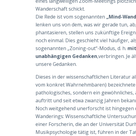
eines langweiligen Zoom-Meetings plötzlic
Wanderschaft schickt.
Die Rede ist vom sogenannten
„Mind-Wand
lenken uns von dem, was wir gerade tun, ab
phantasieren, stellen uns zukünftige Erei
noch einmal. Dies geschieht viel häufiger, 
sogenannten „Zoning-out“-Modus, d. h.
mit
unabhängigen Gedanken
,
verbringen. Je ä
unsere Gedanken.
Dieses in der wissenschaftlichen Literatur 
vom konkret Wahrnehmbaren) bezeichnete 
pathologisches, sondern ein gewöhnliches, 
auftritt und seit etwa zwanzig Jahren beka
Noch weitgehend unerforscht ist hingegen
Wanderings: Wissenschaftliche Untersuchu
einer Forscherin, die an der Universität Du
Musikpsychologie tätig ist, führen in der 