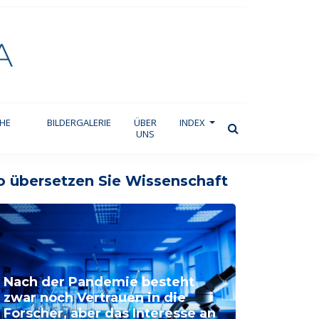
CHE
BILDERGALERIE
ÜBER
INDEX
UNS
o übersetzen Sie Wissenschaft
Nach der Pandemie besteht
zwar noch Vertrauen in die
Forscher, aber das Interesse an