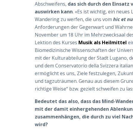
Abschweifens,
das sich durch den Einsatz
auswirken kann
. «Es ist wichtig, ein neue
Wandering zu werfen, die uns vom
hic et n
Anforderungen der Gegenwart und Wahrnehmu
November um 18 Uhr im Mehrzwecksaal des C
Lektion des Kurses
Musik als Heilmittel
ei
Biomedizinische Wissenschaften der Universi
mit der Kulturabteilung der Stadt Lugano, 
und dem Conservatorio della Svizzera itali
ermöglicht es uns, Ziele festzulegen, Zukun
und tagzuträumen. Genau aus diesem Grund i
richtige Weise“ bzw. gezielt schweifen zu la
Bedeutet das also, dass das Mind-Wander
mit der damit einhergehenden Ablenkun
zusammenhängen, die durch zu viel Nac
wird?