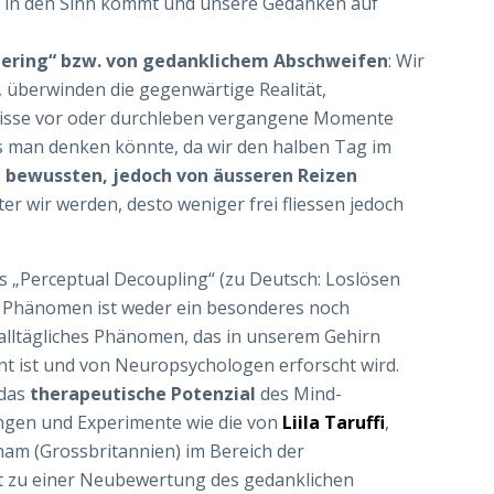
h in den Sinn kommt und unsere Gedanken auf
ering“ bzw. von gedanklichem Abschweifen
: Wir
, überwinden die gegenwärtige Realität,
gnisse vor oder durchleben vergangene Momente
als man denken könnte, da wir den halben Tag im
 bewussten, jedoch von äusseren Reizen
lter wir werden, desto weniger frei fliessen jedoch
als „Perceptual Decoupling“ (zu Deutsch: Loslösen
Phänomen ist weder ein besonderes noch
alltägliches Phänomen, das in unserem Gehirn
nnt ist und von Neuropsychologen erforscht wird.
 das
therapeutische Potenzial
des Mind-
ngen und Experimente wie die von
Liila Taruffi
,
rham (Grossbritannien) im Bereich der
Tat zu einer Neubewertung des gedanklichen