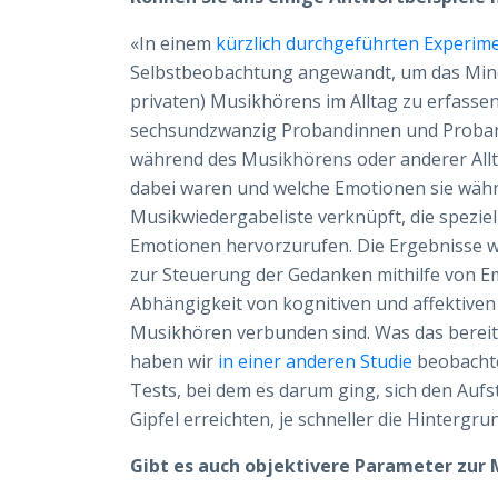
«In einem
kürzlich durchgeführten Experim
Selbstbeobachtung angewandt, um das Mind
privaten) Musikhörens im Alltag zu erfasse
sechsundzwanzig Probandinnen und Proband
während des Musikhörens oder anderer Allta
dabei waren und welche Emotionen sie währ
Musikwiedergabeliste verknüpft, die speziel
Emotionen hervorzurufen. Die Ergebnisse we
zur Steuerung der Gedanken mithilfe von Em
Abhängigkeit von kognitiven und affektiven
Musikhören verbunden sind. Was das bereits
haben wir
in einer anderen Studie
beobachte
Tests, bei dem es darum ging, sich den Aufs
Gipfel erreichten, je schneller die Hintergr
Gibt es auch objektivere Parameter zur