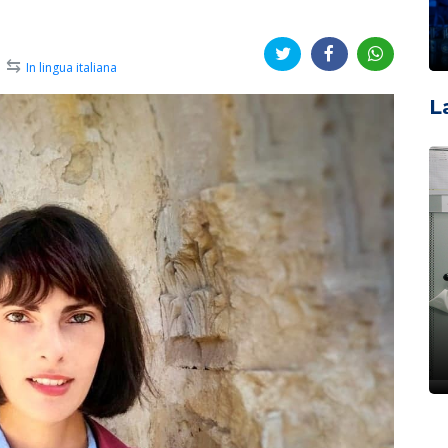
⇆
In lingua italiana
L
;