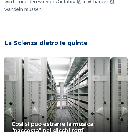
wird – und den wir von «Gefahr» 危 in «Chance» 機
wandeln müssen.
La Scienza dietro le quinte
Così si può estrarre la musica
"nascosta" nei dischi rotti