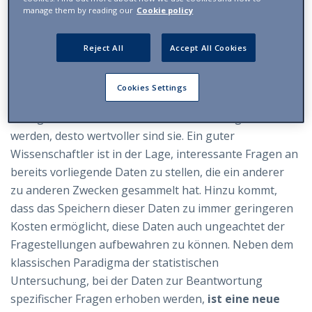
der Wert der Daten in dem Masse zunimmt, in dem
wir
manage them by reading our
Cookie policy
sie wiederverwenden können
, auch zu Zwecken, die
vorab nur schwer vorhersehbar sind. Die Daten
Reject All
Accept All Cookies
können Diskussionen entfachen, sind aber nicht wie
Streichhölzer: Werden sie einmal verwendet, werden
Cookies Settings
sie nicht verbraucht, sondern ganz im Gegenteil. Je
häufiger sie zu unterschiedlichen Zwecken genutzt
werden, desto wertvoller sind sie. Ein guter
Wissenschaftler ist in der Lage, interessante Fragen an
bereits vorliegende Daten zu stellen, die ein anderer
zu anderen Zwecken gesammelt hat. Hinzu kommt,
dass das Speichern dieser Daten zu immer geringeren
Kosten ermöglicht, diese Daten auch ungeachtet der
Fragestellungen aufbewahren zu können. Neben dem
klassischen Paradigma der statistischen
Untersuchung, bei der Daten zur Beantwortung
spezifischer Fragen erhoben werden,
ist eine neue