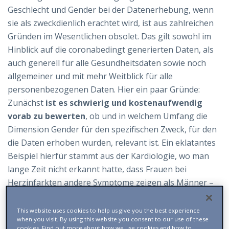
Geschlecht und Gender bei der Datenerhebung, wenn
sie als zweckdienlich erachtet wird, ist aus zahlreichen
Gründen im Wesentlichen obsolet. Das gilt sowohl im
Hinblick auf die coronabedingt generierten Daten, als
auch generell für alle Gesundheitsdaten sowie noch
allgemeiner und mit mehr Weitblick für alle
personenbezogenen Daten. Hier ein paar Gründe:
Zunächst
ist es schwierig und kostenaufwendig
vorab zu bewerten
, ob und in welchem Umfang die
Dimension Gender für den spezifischen Zweck, für den
die Daten erhoben wurden, relevant ist. Ein eklatantes
Beispiel hierfür stammt aus der Kardiologie, wo man
lange Zeit nicht erkannt hatte, dass Frauen bei
Herzinfarkten andere Symptome zeigen als Männer –
eine Frage, die über Leben und Tod entscheidend sein
kann.
This website uses cookies to help us give you the best experience
when you visit. By using this website you consent to our use of these
Ein weiterer Grund hat mit der Tatsache zu tun, dass
cookies. Find out more about how we use cookies and how to